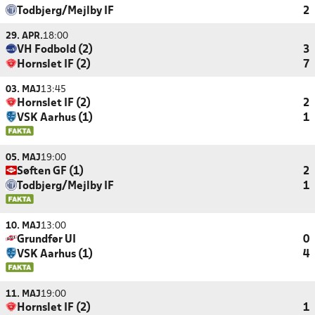
Todbjerg/Mejlby IF
2
29. APR.
18:00
VH Fodbold (2)
3
Hornslet IF (2)
7
03. MAJ
13:45
Hornslet IF (2)
2
VSK Aarhus (1)
1
05. MAJ
19:00
Søften GF (1)
2
Todbjerg/Mejlby IF
1
10. MAJ
13:00
Grundfør UI
0
VSK Aarhus (1)
4
11. MAJ
19:00
Hornslet IF (2)
1