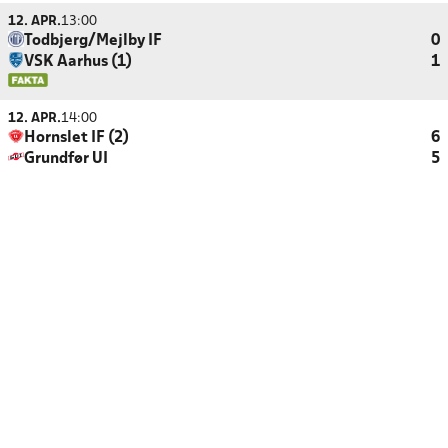
12. APR.
13:00
Todbjerg/Mejlby IF
0
VSK Aarhus (1)
1
12. APR.
14:00
Hornslet IF (2)
6
Grundfør UI
5