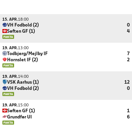
15. APR.
18:00
VH Fodbold (2)
0
Søften GF (1)
4
19. APR.
13:00
Todbjerg/Mejlby IF
7
Hornslet IF (2)
2
19. APR.
14:00
VSK Aarhus (1)
12
VH Fodbold (2)
0
19. APR.
15:00
Søften GF (1)
1
Grundfør UI
6