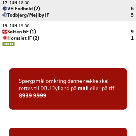
17. JUN.
18:00
VH Fodbold (2)
6
Todbjerg/Mejlby IF
5
19. JUN.
19:00
Søften GF (1)
9
Hornslet IF (2)
1
Spørgsmål omkring denne række skal
rettes til DBU Jylland på
mail
eller på tlf:
8939 9999