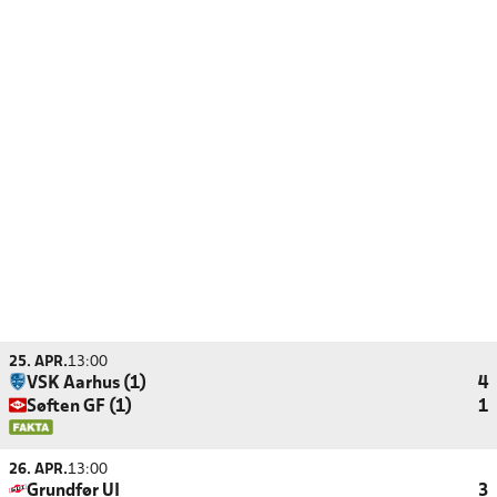
25. APR.
13:00
VSK Aarhus (1)
4
Søften GF (1)
1
26. APR.
13:00
Grundfør UI
3