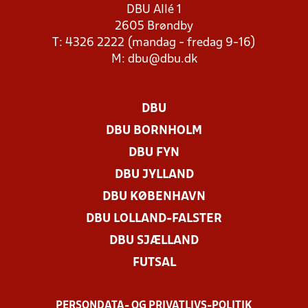
DBU Allé 1
2605 Brøndby
T: 4326 2222 (mandag - fredag 9-16)
M:
dbu@dbu.dk
DBU
DBU BORNHOLM
DBU FYN
DBU JYLLAND
DBU KØBENHAVN
DBU LOLLAND-FALSTER
DBU SJÆLLAND
FUTSAL
PERSONDATA- OG PRIVATLIVS-POLITIK