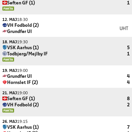
Søften GF (1)
1
12. MAJ
18:30
VH Fodbold (2)
UHT
Grundfør UI
18. MAJ
19:30
VSK Aarhus (1)
5
Todbjerg/Mejlby IF
1
19. MAJ
19:00
Grundfør UI
4
Hornslet IF (2)
4
21. MAJ
19:00
Søften GF (1)
8
VH Fodbold (2)
2
26. MAJ
19:15
VSK Aarhus (1)
7