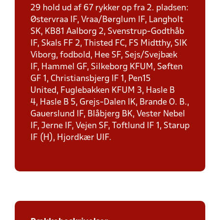
29 hold ud af 67 rykker op fra 2. pladsen:
Østervraa IF, Vraa/Børglum IF, Langholt
SK, KB81 Aalborg 2, Svenstrup-Godthåb
IF, Skals FF 2, Thisted FC, FS Midtthy, SIK
Viborg, fodbold, Hee SF, Sejs/Svejbæk
IF, Hammel GF, Silkeborg KFUM, Søften
GF 1, Christiansbjerg IF 1, Pen15
United, Fuglebakken KFUM 3, Hasle B
4, Hasle B 5, Grejs-Dalen IK, Brande O. B.,
Gauerslund IF, Blåbjerg BK, Vester Nebel
IF, Jerne IF, Vejen SF, Toftlund IF 1, Starup
IF (H), Hjordkær UIF.