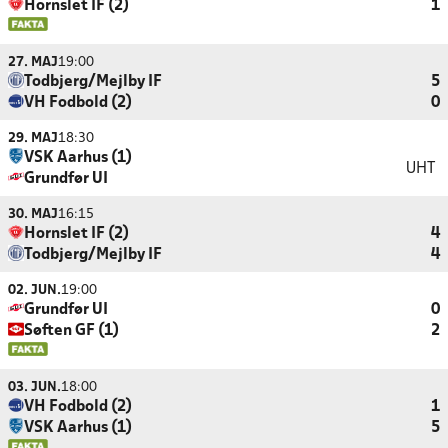
Hornslet IF (2)
1
27. MAJ
19:00
Todbjerg/Mejlby IF
5
VH Fodbold (2)
0
29. MAJ
18:30
VSK Aarhus (1)
UHT
Grundfør UI
30. MAJ
16:15
Hornslet IF (2)
4
Todbjerg/Mejlby IF
4
02. JUN.
19:00
Grundfør UI
0
Søften GF (1)
2
03. JUN.
18:00
VH Fodbold (2)
1
VSK Aarhus (1)
5