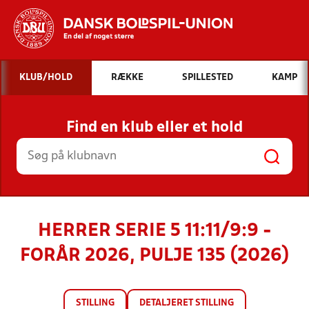
Hvad vil du søge efter?
KLUB/HOLD
RÆKKE
SPILLESTED
KAMP
INDHOLD OG NYHEDER
Find en klub eller et hold
STILLINGER, RESULTATER, KLUBBER OG
HOLD
HERRER SERIE 5 11:11/9:9 -
FORÅR 2026, PULJE 135 (2026)
STILLING
DETALJERET STILLING