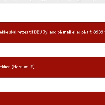
ke skal rettes til DBU Jylland på
mail
eller på tlf:
8939
 rækken (Hornum IF)