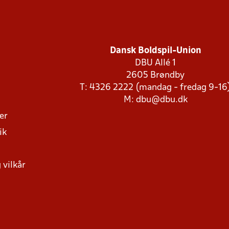
Dansk Boldspil-Union
DBU Allé 1
2605 Brøndby
T: 4326 2222 (mandag - fredag 9-16
M:
dbu@dbu.dk
ger
ik
 vilkår