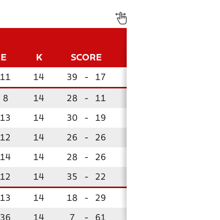
RE
K
SCORE
P
11
14
39
-
17
30
8
14
28
-
11
28
13
14
30
-
19
24
12
14
26
-
26
23
14
14
28
-
26
20
12
14
35
-
22
18
13
14
18
-
29
16
36
14
7
-
61
1
!