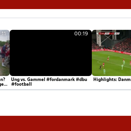
:11
00:19
en?
Ung vs. Gammel #fordanmark #dbu
Highlights: Danma
ger
#football