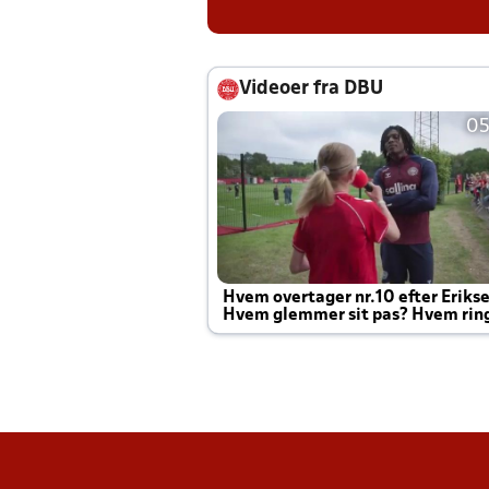
Videoer fra DBU
05
Hvem overtager nr.10 efter Eriks
Hvem glemmer sit pas? Hvem rin
Joachim altid til efter kampe?