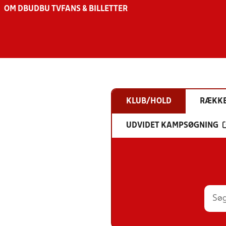
OM DBU
DBU TV
FANS & BILLETTER
KLUB/HOLD
RÆKK
UDVIDET KAMPSØGNING