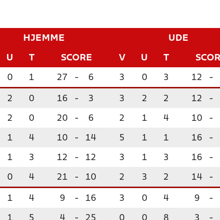
HJEMME
UDE
U
T
SCORE
V
U
T
SCO
0
1
27
-
6
3
0
3
12
-
2
0
16
-
3
3
2
2
12
-
2
0
20
-
6
2
1
4
10
-
1
4
10
-
14
5
1
1
16
-
1
3
12
-
12
3
1
3
16
-
0
4
21
-
10
2
3
2
14
-
1
4
9
-
16
3
0
4
9
-
1
5
4
-
25
0
0
8
3
-