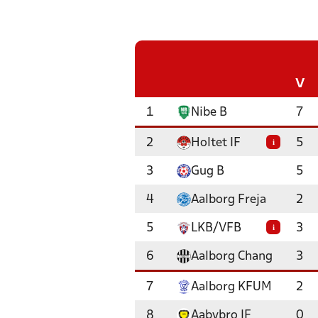
V
1
Nibe B
7
2
Holtet IF
5
i
3
Gug B
5
4
Aalborg Freja
2
5
LKB/VFB
3
i
6
Aalborg Chang
3
7
Aalborg KFUM
2
8
Aabybro IF
0