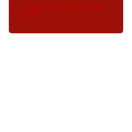
Se ledige pladser via dette link (fra
uge 43).