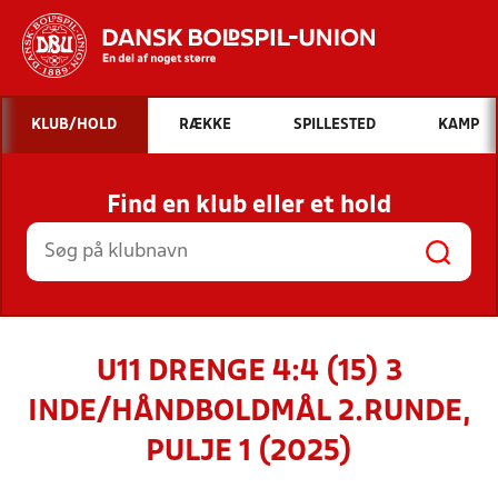
Hvad vil du søge efter?
KLUB/HOLD
RÆKKE
SPILLESTED
KAMP
INDHOLD OG NYHEDER
Find en klub eller et hold
STILLINGER, RESULTATER, KLUBBER OG
HOLD
U11 DRENGE 4:4 (15) 3
INDE/HÅNDBOLDMÅL 2.RUNDE,
PULJE 1 (2025)