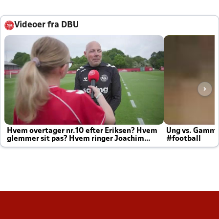
Videoer fra DBU
Hvem overtager nr.10 efter Eriksen? Hvem
Ung vs. Gamm
glemmer sit pas? Hvem ringer Joachim
#football
altid til efter kampe?