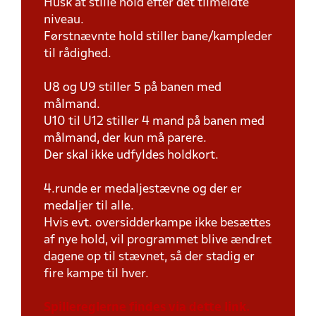
Husk at stille hold efter det tilmeldte
niveau.
Førstnævnte hold stiller bane/kampleder
til rådighed.
U8 og U9 stiller 5 på banen med
målmand.
U10 til U12 stiller 4 mand på banen med
målmand, der kun må parere.
Der skal ikke udfyldes holdkort.
4.runde er medaljestævne og der er
medaljer til alle.
Hvis evt. oversidderkampe ikke besættes
af nye hold, vil programmet blive ændret
dagene op til stævnet, så der stadig er
fire kampe til hver.
Spillereglerne findes via dette link.