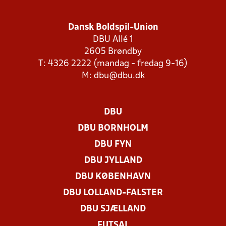
Dansk Boldspil-Union
DBU Allé 1
2605 Brøndby
T: 4326 2222 (mandag - fredag 9-16)
M:
dbu@dbu.dk
DBU
DBU BORNHOLM
DBU FYN
DBU JYLLAND
DBU KØBENHAVN
DBU LOLLAND-FALSTER
DBU SJÆLLAND
FUTSAL