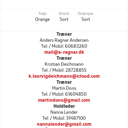
Trøje
Shorts
Strømper
Orange
Sort
Sort
Træner
Anders Ragnar Andersen
Tel: / Mobil: 60683260
mail@a-ragnar.dk
Træner
Kristian Deichmann
Tel: / Mobil: 28728855
k.laurvigdeichmann@icloud.com
Træner
Martin Dons
Tel: / Mobil: 61604850
martindons@gmail.com
Holdleder
Nanna Lender
Tel: / Mobil: 31487100
nannalender@gmail.com