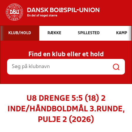
Hvad vil du søge efter?
KLUB/HOLD
RÆKKE
SPILLESTED
KAMP
INDHOLD OG NYHEDER
Find en klub eller et hold
STILLINGER, RESULTATER, KLUBBER OG
HOLD
U8 DRENGE 5:5 (18) 2
INDE/HÅNDBOLDMÅL 3.RUNDE,
PULJE 2 (2026)