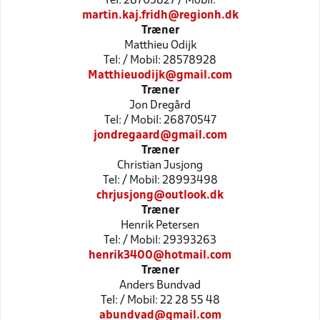
Tel: 28705827 / Mobil:
martin.kaj.fridh@regionh.dk
Træner
Matthieu Odijk
Tel: / Mobil: 28578928
Matthieuodijk@gmail.com
Træner
Jon Dregård
Tel: / Mobil: 26870547
jondregaard@gmail.com
Træner
Christian Jusjong
Tel: / Mobil: 28993498
chrjusjong@outlook.dk
Træner
Henrik Petersen
Tel: / Mobil: 29393263
henrik3400@hotmail.com
Træner
Anders Bundvad
Tel: / Mobil: 22 28 55 48
abundvad@gmail.com