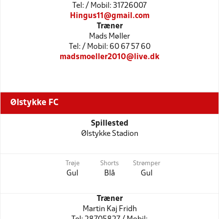
Tel: / Mobil: 31726007
Hingus11@gmail.com
Træner
Mads Møller
Tel: / Mobil: 60 67 57 60
madsmoeller2010@live.dk
Ølstykke FC
Spillested
Ølstykke Stadion
Trøje
Shorts
Strømper
Gul
Blå
Gul
Træner
Martin Kaj Fridh