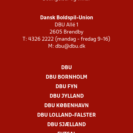
Dansk Boldspil-Union
DBU Allé 1
2605 Brøndby
T: 4326 2222 (mandag - fredag 9-16)
M:
dbu@dbu.dk
DBU
DBU BORNHOLM
DBU FYN
DBU JYLLAND
DBU KØBENHAVN
DBU LOLLAND-FALSTER
DBU SJÆLLAND