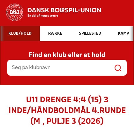
Hvad vil du søge efter?
KLUB/HOLD
RÆKKE
SPILLESTED
KAMP
INDHOLD OG NYHEDER
Find en klub eller et hold
STILLINGER, RESULTATER, KLUBBER OG
HOLD
U11 DRENGE 4:4 (15) 3
INDE/HÅNDBOLDMÅL 4.RUNDE
(M , PULJE 3 (2026)