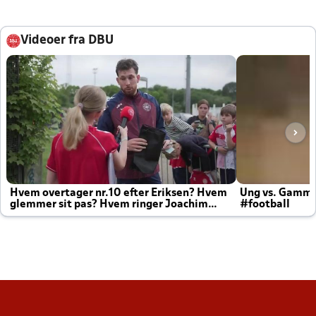
Videoer fra DBU
Hvem overtager nr.10 efter Eriksen? Hvem
Ung vs. Gamm
glemmer sit pas? Hvem ringer Joachim
#football
altid til efter kampe?