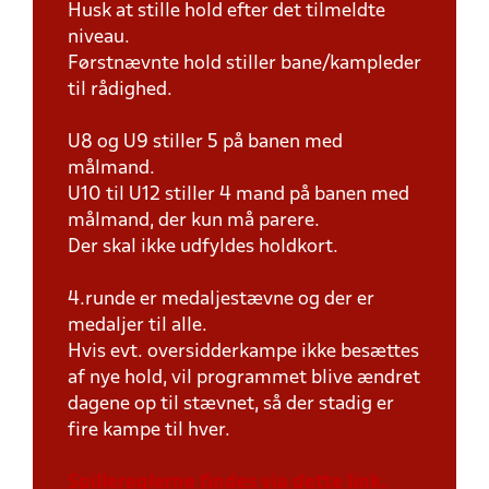
Husk at stille hold efter det tilmeldte
niveau.
Førstnævnte hold stiller bane/kampleder
til rådighed.
U8 og U9 stiller 5 på banen med
målmand.
U10 til U12 stiller 4 mand på banen med
målmand, der kun må parere.
Der skal ikke udfyldes holdkort.
4.runde er medaljestævne og der er
medaljer til alle.
Hvis evt. oversidderkampe ikke besættes
af nye hold, vil programmet blive ændret
dagene op til stævnet, så der stadig er
fire kampe til hver.
Spillereglerne findes via dette link.