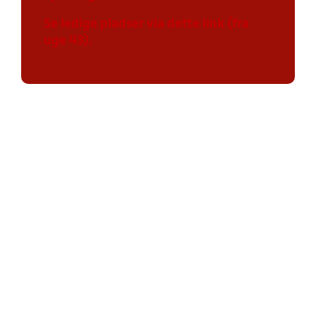
Se ledige pladser via dette link (fra
uge 43).