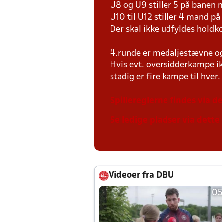
U8 og U9 stiller 5 på bane
U10 til U12 stiller 4 mand 
Der skal ikke udfyldes holdko
4.runde er medaljestævne og 
Hvis evt. oversidderkampe ik
stadig er fire kampe til hver.
Spillereglerne findes via de
Se ledige pladser via dette 
Videoer fra DBU
05