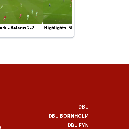
rk - Belarus 2-2
Highlights: Skotland - Danmark 4-2
J
E
DBU
DBU BORNHOLM
DBU FYN
)