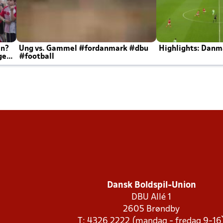
en?
Ung vs. Gammel #fordanmark #dbu
Highlights: Danma
ger
#football
Dansk Boldspil-Union
DBU Allé 1
2605 Brøndby
T: 4326 2222 (mandag - fredag 9-16