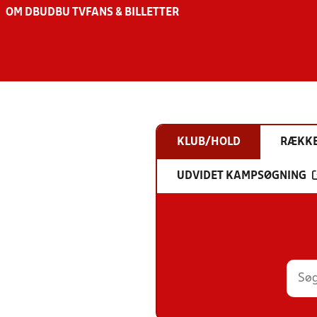
OM DBU
DBU TV
FANS & BILLETTER
KLUB/HOLD
RÆKK
UDVIDET KAMPSØGNING