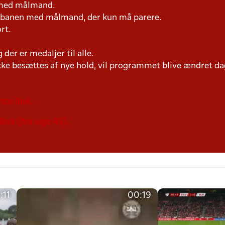
n med målmand.
på banen med målmand, der kun må parere.
rt.
der er medaljer til alle.
ke besættes af nye hold, vil programmet blive ændret dag
tte link.
link (fra uge 43).
:11
00:19