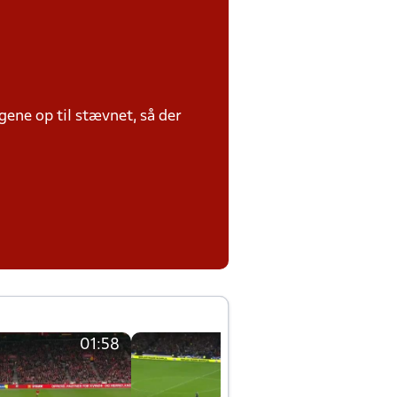
ene op til stævnet, så der
01:58
01:58