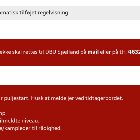
omatisk tilføjet regelvisning.
ke skal rettes til DBU Sjælland på
mail
eller på tlf:
463
r puljestart. Husk at melde jer ved tidtagerbordet.
amp
tilmeldte niveau.
e/kampleder til rådighed.