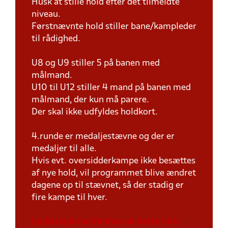
Husk at stille hold efter det tilmeldte
niveau.
Førstnævnte hold stiller bane/kampleder
til rådighed.
U8 og U9 stiller 5 på banen med
målmand.
U10 til U12 stiller 4 mand på banen med
målmand, der kun må parere.
Der skal ikke udfyldes holdkort.
4.runde er medaljestævne og der er
medaljer til alle.
Hvis evt. oversidderkampe ikke besættes
af nye hold, vil programmet blive ændret
dagene op til stævnet, så der stadig er
fire kampe til hver.
Spillereglerne findes via dette link.