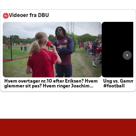
Videoer fra DBU
Hvem overtager nr.10 efter Eriksen? Hvem
Ung vs. Gamm
glemmer sit pas? Hvem ringer Joachim
#football
altid til efter kampe?