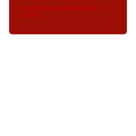
Se ledige pladser via dette link (fra
uge 43).