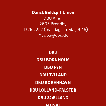
Dansk Boldspil-Union
DBU Allé 1
2605 Brøndby
T: 4326 2222 (mandag - fredag 9-16)
M:
dbu@dbu.dk
DBU
DBU BORNHOLM
DBU FYN
DBU JYLLAND
DBU KØBENHAVN
DBU LOLLAND-FALSTER
DBU SJÆLLAND
FUTSAL