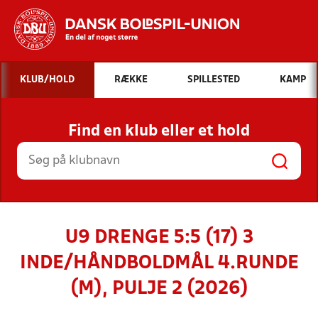
Hvad vil du søge efter?
KLUB/HOLD
RÆKKE
SPILLESTED
KAMP
INDHOLD OG NYHEDER
Find en klub eller et hold
STILLINGER, RESULTATER, KLUBBER OG
HOLD
U9 DRENGE 5:5 (17) 3
INDE/HÅNDBOLDMÅL 4.RUNDE
(M), PULJE 2 (2026)