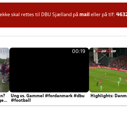
ke skal rettes til DBU Sjælland på
mail
eller på tlf:
463
:11
00:19
en?
Ung vs. Gammel #fordanmark #dbu
Highlights: Danma
ger
#football