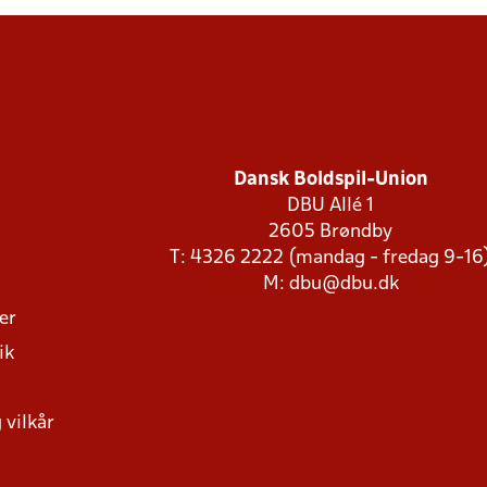
Dansk Boldspil-Union
DBU Allé 1
2605 Brøndby
T: 4326 2222 (mandag - fredag 9-16
M:
dbu@dbu.dk
ger
ik
 vilkår