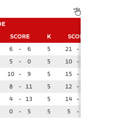
DE
SCORE
K
SCORE
P
6
-
6
5
21
-
9
12
5
-
0
5
10
-
5
9
10
-
9
5
15
-
13
7
8
-
11
5
12
-
14
6
4
-
13
5
14
-
25
6
0
-
5
5
5
-
11
4