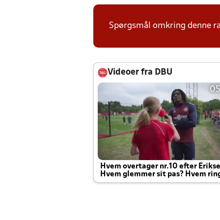
Spørgsmål omkring denne ræk
Videoer fra DBU
05
Hvem overtager nr.10 efter Eriks
Hvem glemmer sit pas? Hvem rin
Joachim altid til efter kampe?