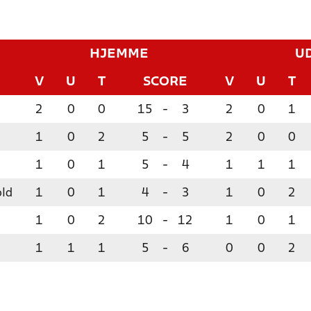
HJEMME
U
V
U
T
SCORE
V
U
T
2
0
0
15
-
3
2
0
1
1
0
2
5
-
5
2
0
0
1
0
1
5
-
4
1
1
1
old
1
0
1
4
-
3
1
0
2
1
0
2
10
-
12
1
0
1
1
1
1
5
-
6
0
0
2