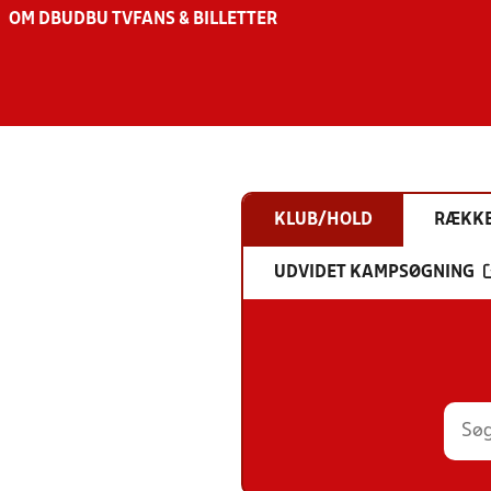
OM DBU
DBU TV
FANS & BILLETTER
KLUB/HOLD
RÆKK
UDVIDET KAMPSØGNING