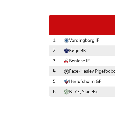
1
Vordingborg IF
2
Køge BK
3
Benløse IF
4
Faxe-Haslev Pigefodb
5
Herlufsholm GF
6
B. 73, Slagelse