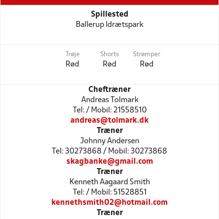
Spillested
Ballerup Idrætspark
Trøje
Shorts
Strømper
Rød
Rød
Rød
Cheftræner
Andreas Tolmark
Tel: / Mobil: 21558510
andreas@tolmark.dk
Træner
Johnny Andersen
Tel: 30273868 / Mobil: 30273868
skagbanke@gmail.com
Træner
Kenneth Aagaard Smith
Tel: / Mobil: 51528851
kennethsmith02@hotmail.com
Træner