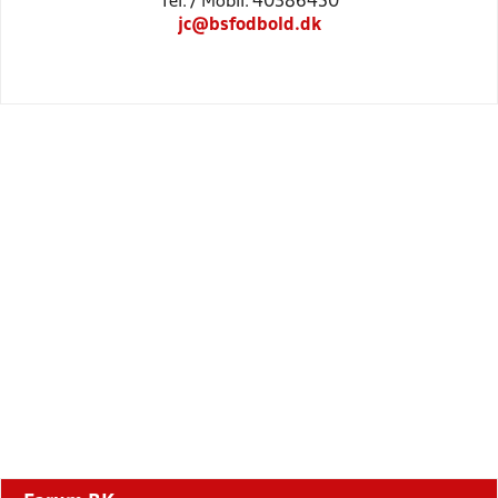
Tel: / Mobil: 40386450
jc@bsfodbold.dk