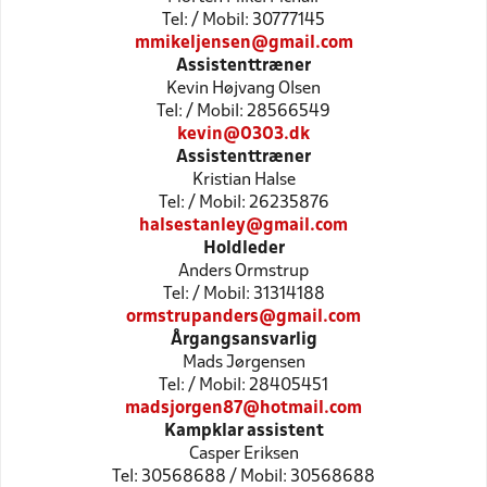
Tel: / Mobil: 30777145
mmikeljensen@gmail.com
Assistenttræner
Kevin Højvang Olsen
Tel: / Mobil: 28566549
kevin@0303.dk
Assistenttræner
Kristian Halse
Tel: / Mobil: 26235876
halsestanley@gmail.com
Holdleder
Anders Ormstrup
Tel: / Mobil: 31314188
ormstrupanders@gmail.com
Årgangsansvarlig
Mads Jørgensen
Tel: / Mobil: 28405451
madsjorgen87@hotmail.com
Kampklar assistent
Casper Eriksen
Tel: 30568688 / Mobil: 30568688