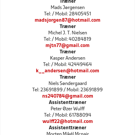
Træner
Mads Jørgensen
Tel: / Mobil: 28405451
madsjorgen87@hotmail.com
Træner
Michel J. T. Nielsen
Tel: / Mobil: 40284819
mjtn77@gmail.com
Træner
Kasper Andersen
Tel: / Mobil: 42449464
k__andersen@hotmail.com
Træner
Niels Søndergaard
Tel: 23691899 / Mobil: 23691899
ns240784@gmail.com
Assistenttræner
Peter Øzer Wulff
Tel: / Mobil: 61788094
wulff22@hotmail.com
Assistenttræner
Morten Mikél Mcnair