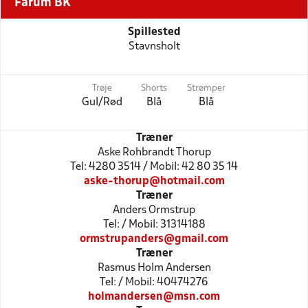
Farum BK
Spillested
Stavnsholt
Trøje
Shorts
Strømper
Gul/Rød
Blå
Blå
Træner
Aske Rohbrandt Thorup
Tel: 4280 3514 / Mobil: 42 80 35 14
aske-thorup@hotmail.com
Træner
Anders Ormstrup
Tel: / Mobil: 31314188
ormstrupanders@gmail.com
Træner
Rasmus Holm Andersen
Tel: / Mobil: 40474276
holmandersen@msn.com