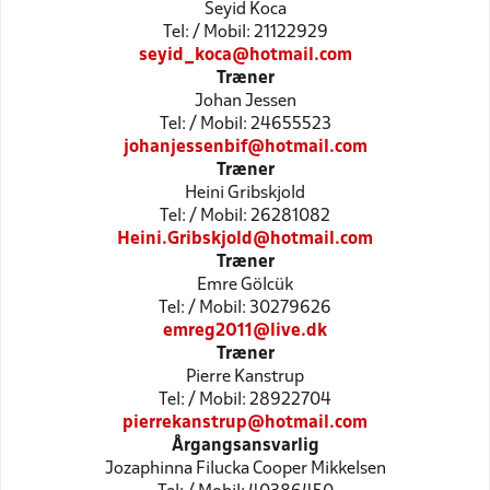
Seyid Koca
Tel: / Mobil: 21122929
seyid_koca@hotmail.com
Træner
Johan Jessen
Tel: / Mobil: 24655523
johanjessenbif@hotmail.com
Træner
Heini Gribskjold
Tel: / Mobil: 26281082
Heini.Gribskjold@hotmail.com
Træner
Emre Gölcük
Tel: / Mobil: 30279626
emreg2011@live.dk
Træner
Pierre Kanstrup
Tel: / Mobil: 28922704
pierrekanstrup@hotmail.com
Årgangsansvarlig
Jozaphinna Filucka Cooper Mikkelsen