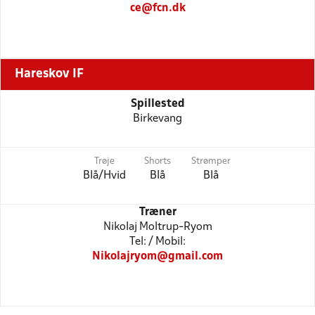
ce@fcn.dk
Hareskov IF
Spillested
Birkevang
Trøje
Shorts
Strømper
Blå/Hvid
Blå
Blå
Træner
Nikolaj Moltrup-Ryom
Tel: / Mobil:
Nikolajryom@gmail.com