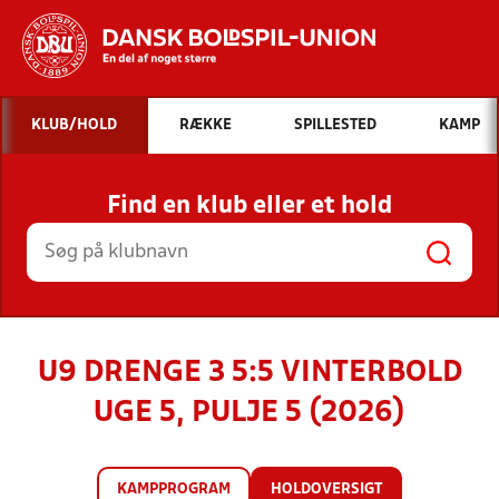
Hvad vil du søge efter?
KLUB/HOLD
RÆKKE
SPILLESTED
KAMP
INDHOLD OG NYHEDER
Find en klub eller et hold
STILLINGER, RESULTATER, KLUBBER OG
HOLD
U9 DRENGE 3 5:5 VINTERBOLD
UGE 5, PULJE 5 (2026)
KAMPPROGRAM
HOLDOVERSIGT