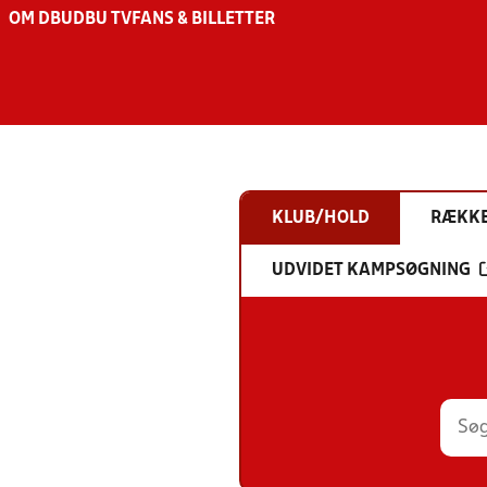
OM DBU
DBU TV
FANS & BILLETTER
KLUB/HOLD
RÆKK
UDVIDET KAMPSØGNING