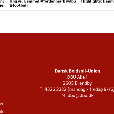
en?
Ung vs. Gammel #fordanmark #dbu
Highlights: Danma
ger
#football
Dansk Boldspil-Union
DBU Allé 1
2605 Brøndby
T: 4326 2222 (mandag - fredag 9-16
M:
dbu@dbu.dk
ger
ik