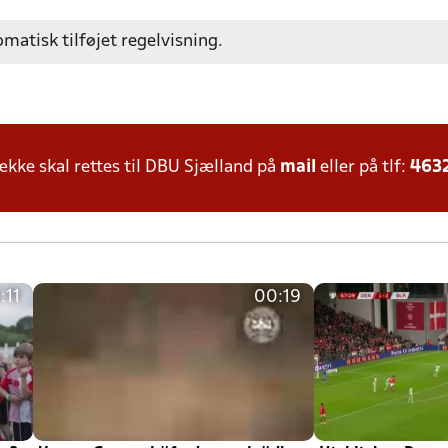
omatisk tilføjet regelvisning.
ke skal rettes til DBU Sjælland på
mail
eller på tlf:
463
:11
00:19