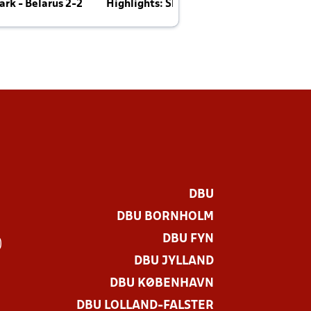
rk - Belarus 2-2
Highlights: Skotland - Danmark 4-2
J
E
DBU
DBU BORNHOLM
DBU FYN
)
DBU JYLLAND
DBU KØBENHAVN
DBU LOLLAND-FALSTER