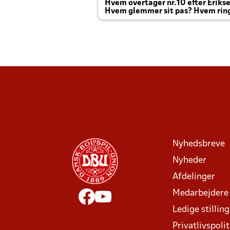
Hvem overtager nr.10 efter Eriks
Hvem glemmer sit pas? Hvem rin
Joachim altid til efter kampe?
Nyhedsbreve
Nyheder
Afdelinger
Medarbejdere
Ledige stillin
Privatlivspolit