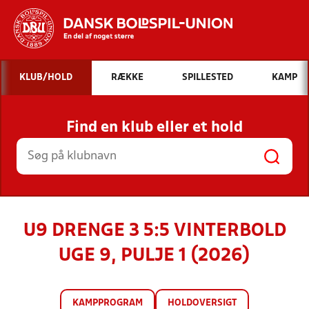
Hvad vil du søge efter?
KLUB/HOLD
RÆKKE
SPILLESTED
KAMP
INDHOLD OG NYHEDER
Find en klub eller et hold
STILLINGER, RESULTATER, KLUBBER OG
HOLD
U9 DRENGE 3 5:5 VINTERBOLD
UGE 9, PULJE 1 (2026)
KAMPPROGRAM
HOLDOVERSIGT