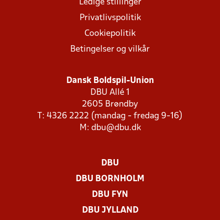
Ledige stillinger
Privatlivspolitik
Cookiepolitik
Betingelser og vilkår
Dansk Boldspil-Union
DBU Allé 1
2605 Brøndby
T: 4326 2222 (mandag - fredag 9-16)
M:
dbu@dbu.dk
DBU
DBU BORNHOLM
DBU FYN
DBU JYLLAND