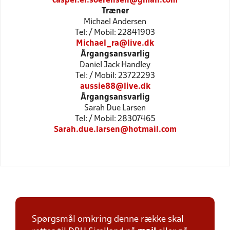
casper.el.soerensen@gmail.com
Træner
Michael Andersen
Tel: / Mobil: 22841903
Michael_ra@live.dk
Årgangsansvarlig
Daniel Jack Handley
Tel: / Mobil: 23722293
aussie88@live.dk
Årgangsansvarlig
Sarah Due Larsen
Tel: / Mobil: 28307465
Sarah.due.larsen@hotmail.com
Spørgsmål omkring denne række skal