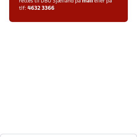
rettes til DBU Sjælland på
mail
eller på
tlf:
4632 3366