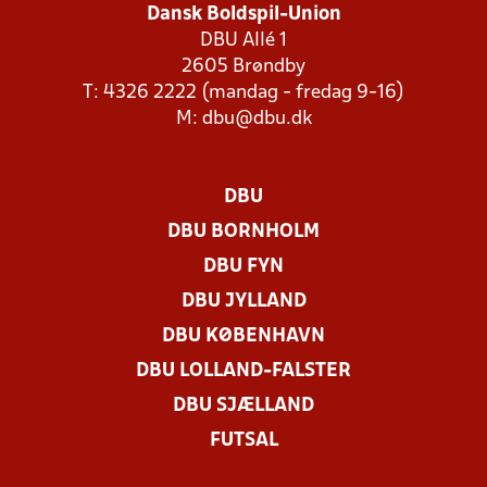
Dansk Boldspil-Union
DBU Allé 1
2605 Brøndby
T: 4326 2222 (mandag - fredag 9-16)
M:
dbu@dbu.dk
DBU
DBU BORNHOLM
DBU FYN
DBU JYLLAND
DBU KØBENHAVN
DBU LOLLAND-FALSTER
DBU SJÆLLAND
FUTSAL