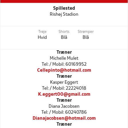
Spillested
Rishøj Stadion
Trøje
Shorts
Strømper
Hvid
Blå
Blå
Træner
Michelle Mulet
Tel: / Mobil: 60169952
Cellepinto@hotmail.com
Træner
Kasper Eggert
Tel: / Mobil: 22224018
K.eggert00@gmail.com
Træner
Diana Jacobsen
Tel: / Mobil: 60240786
Dianajacobsen@hotmail.com
Træner