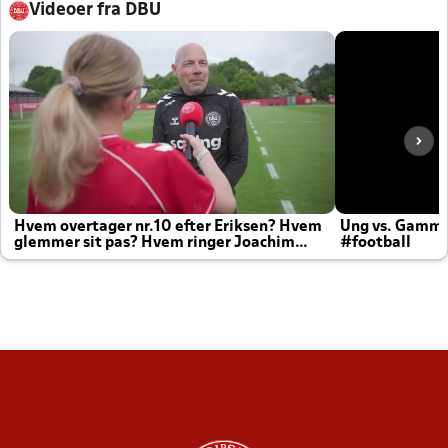
Videoer fra DBU
Hvem overtager nr.10 efter Eriksen? Hvem
Ung vs. Gamm
glemmer sit pas? Hvem ringer Joachim
#football
altid til efter kampe?