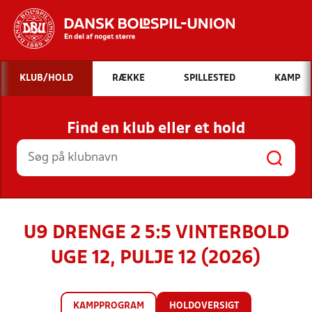
Hvad vil du søge efter?
KLUB/HOLD
RÆKKE
SPILLESTED
KAMP
INDHOLD OG NYHEDER
Find en klub eller et hold
STILLINGER, RESULTATER, KLUBBER OG
HOLD
U9 DRENGE 2 5:5 VINTERBOLD
UGE 12, PULJE 12 (2026)
KAMPPROGRAM
HOLDOVERSIGT