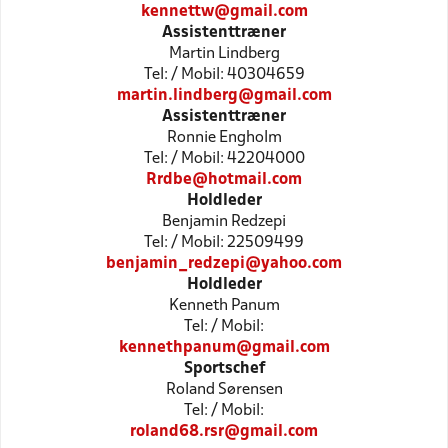
kennettw@gmail.com
Assistenttræner
Martin Lindberg
Tel: / Mobil: 40304659
martin.lindberg@gmail.com
Assistenttræner
Ronnie Engholm
Tel: / Mobil: 42204000
Rrdbe@hotmail.com
Holdleder
Benjamin Redzepi
Tel: / Mobil: 22509499
benjamin_redzepi@yahoo.com
Holdleder
Kenneth Panum
Tel: / Mobil:
kennethpanum@gmail.com
Sportschef
Roland Sørensen
Tel: / Mobil:
roland68.rsr@gmail.com