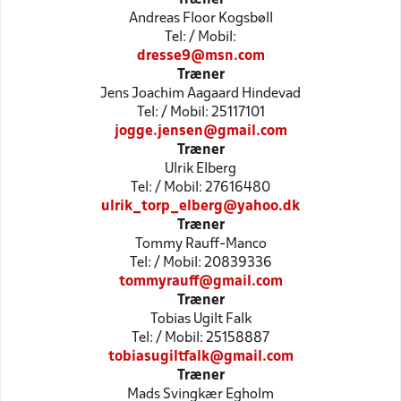
Andreas Floor Kogsbøll
Tel: / Mobil:
dresse9@msn.com
Træner
Jens Joachim Aagaard Hindevad
Tel: / Mobil: 25117101
jogge.jensen@gmail.com
Træner
Ulrik Elberg
Tel: / Mobil: 27616480
ulrik_torp_elberg@yahoo.dk
Træner
Tommy Rauff-Manco
Tel: / Mobil: 20839336
tommyrauff@gmail.com
Træner
Tobias Ugilt Falk
Tel: / Mobil: 25158887
tobiasugiltfalk@gmail.com
Træner
Mads Svingkær Egholm