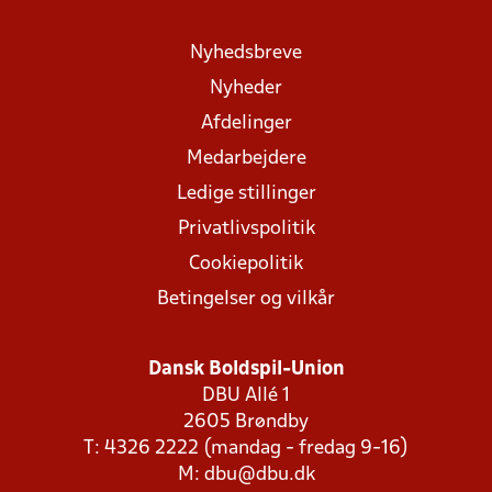
Nyhedsbreve
Nyheder
Afdelinger
Medarbejdere
Ledige stillinger
Privatlivspolitik
Cookiepolitik
Betingelser og vilkår
Dansk Boldspil-Union
DBU Allé 1
2605 Brøndby
T: 4326 2222 (mandag - fredag 9-16)
M:
dbu@dbu.dk