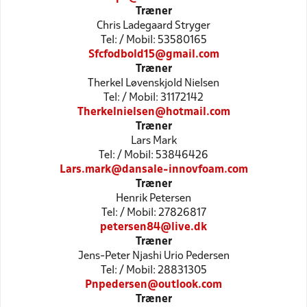
Træner
Chris Ladegaard Stryger
Tel: / Mobil: 53580165
Sfcfodbold15@gmail.com
Træner
Therkel Løvenskjold Nielsen
Tel: / Mobil: 31172142
Therkelnielsen@hotmail.com
Træner
Lars Mark
Tel: / Mobil: 53846426
Lars.mark@dansale-innovfoam.com
Træner
Henrik Petersen
Tel: / Mobil: 27826817
petersen84@live.dk
Træner
Jens-Peter Njashi Urio Pedersen
Tel: / Mobil: 28831305
Pnpedersen@outlook.com
Træner