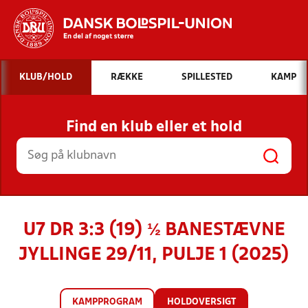
Hvad vil du søge efter?
KLUB/HOLD
RÆKKE
SPILLESTED
KAMP
INDHOLD OG NYHEDER
Find en klub eller et hold
STILLINGER, RESULTATER, KLUBBER OG
HOLD
U7 DR 3:3 (19) ½ BANESTÆVNE
JYLLINGE 29/11, PULJE 1 (2025)
KAMPPROGRAM
HOLDOVERSIGT