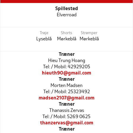
Spillested
Elverroad
Trøje
Shorts
Strømper
Lyseblå
Mørkeblå
Mørkeblå
Træner
Hieu Trung Hoang
Tel: / Mobil: 42929205
hieuth90@gmail.com
Træner
Morten Madsen
Tel: / Mobil: 25323492
madsen2107@gmail.com
Træner
Thanassis Zervas
Tel: / Mobil: 5269 0625
thanzervas@gmail.com
Træner