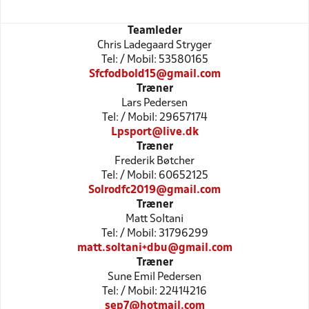
Teamleder
Chris Ladegaard Stryger
Tel: / Mobil: 53580165
Sfcfodbold15@gmail.com
Træner
Lars Pedersen
Tel: / Mobil: 29657174
Lpsport@live.dk
Træner
Frederik Bøtcher
Tel: / Mobil: 60652125
Solrodfc2019@gmail.com
Træner
Matt Soltani
Tel: / Mobil: 31796299
matt.soltani+dbu@gmail.com
Træner
Sune Emil Pedersen
Tel: / Mobil: 22414216
sep7@hotmail.com