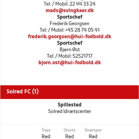
Tel: / Mobil: 22 44 33 24
mads@svingkaer.dk
Sportschef
Frederik Georgsen
Tel: / Mobil: +45 28 74 05 41
frederik.georgsen@hui-fodbold.dk
Sportschef
Bjørn Øst
Tel: / Mobil: 52521717
bjorn.ost@hui-fodbold.dk
Solrød FC (1)
Spillested
Solrød Idrætscenter
Trøje
Shorts
Strømper
Rød
Rød
Rød