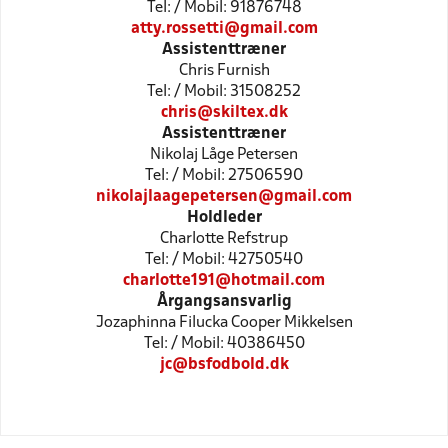
Tel: / Mobil: 91876748
atty.rossetti@gmail.com
Assistenttræner
Chris Furnish
Tel: / Mobil: 31508252
chris@skiltex.dk
Assistenttræner
Nikolaj Låge Petersen
Tel: / Mobil: 27506590
nikolajlaagepetersen@gmail.com
Holdleder
Charlotte Refstrup
Tel: / Mobil: 42750540
charlotte191@hotmail.com
Årgangsansvarlig
Jozaphinna Filucka Cooper Mikkelsen
Tel: / Mobil: 40386450
jc@bsfodbold.dk