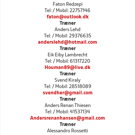
Faton Redzepi
Tel: / Mobil: 22757146
faton@outlook.dk
Træner
Anders Lehd
Tel: / Mobil: 29376635
anderslehd@hotmail.com
Træner
Eik Eiby Lambrecht
Tel: / Mobil: 61317220
Houman89@live.dk
Træner
Svend Kiraly
Tel: / Mobil: 28518089
svendher@gmail.com
Træner
Anders Renan Thiesen
Tel: / Mobil: 41537134
Andersrenanhansen@gmail.com
Træner
Alessandro Rossetti