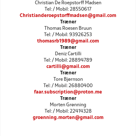
Christian De Roepstorff Madsen
Tel: / Mobil: 28550617
Christianderoepstorffmadsen@gmail.com
Træner
Thomas Roesen Bruun
Tel: / Mobil: 93926253
thomasrb1989@gmail.com
Træner
Deniz Cartilli
Tel: / Mobil: 28894789
cartilli@gmail.com
Træner
Tore Bjørnson
Tel: / Mobil: 26880400
faar.subscription@proton.me
Træner
Morten Grønning
Tel: / Mobil: 22414328
groenning.morten@gmail.com