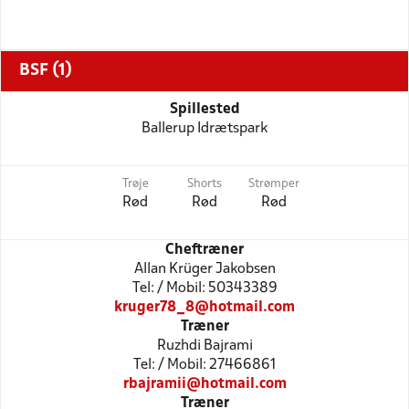
BSF (1)
Spillested
Ballerup Idrætspark
Trøje
Shorts
Strømper
Rød
Rød
Rød
Cheftræner
Allan Krüger Jakobsen
Tel: / Mobil: 50343389
kruger78_8@hotmail.com
Træner
Ruzhdi Bajrami
Tel: / Mobil: 27466861
rbajramii@hotmail.com
Træner