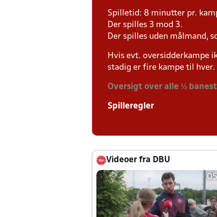
Spilletid: 8 minutter pr. kam
Der spilles 3 mod 3.
Der spilles uden målmand, s
Hvis evt. oversidderkampe ik
stadig er fire kampe til hver.
Oversigt over alle ½ banes
Spilleregler
Videoer fra DBU
05