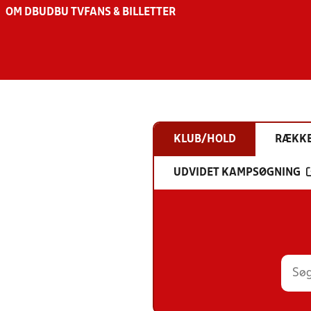
OM DBU
DBU TV
FANS & BILLETTER
KLUB/HOLD
RÆKK
UDVIDET KAMPSØGNING