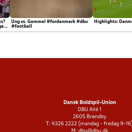
en?
Ung vs. Gammel #fordanmark #dbu
Highlights: Danma
ger
#football
Dansk Boldspil-Union
DBU Allé 1
2605 Brøndby
T: 4326 2222 (mandag - fredag 9-16
M:
dbu@dbu.dk