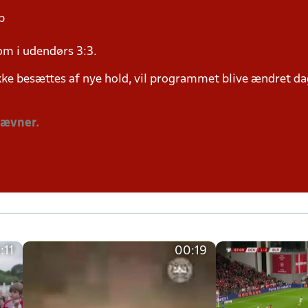
p
om i udendørs 3:3.
ke besættes af nye hold, vil programmet blive ændret dag
tævner.
:11
00:19