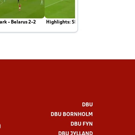
rk - Belarus 2-2
Highlights: Skotland - Danmark 4-2
J
E
DBU
DBU BORNHOLM
DBU FYN
)
DBU JYLLAND