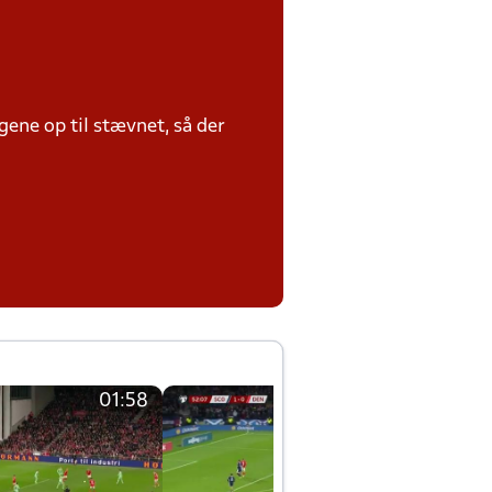
ene op til stævnet, så der
01:58
01:58