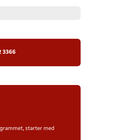
2 3366
rogrammet, starter med