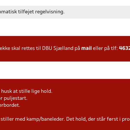
omatisk tilføjet regelvisning.
ke skal rettes til DBU Sjælland på
mail
eller på tlf:
463
husk at stille lige hold.
r puljestart.
erbordet.
 stiller med kamp/baneleder. Det hold, der står først i p