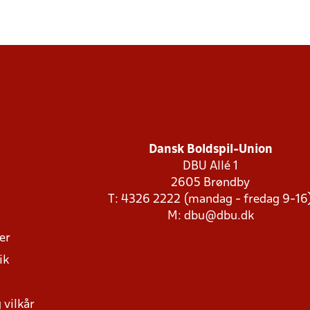
Dansk Boldspil-Union
DBU Allé 1
2605 Brøndby
T: 4326 2222 (mandag - fredag 9-16
M:
dbu@dbu.dk
ger
ik
 vilkår