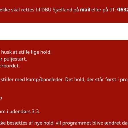
ke skal rettes til DBU Sjælland på
mail
eller på tlf:
463
husk at stille lige hold.
r puljestart.
erbordet.
 stiller med kamp/baneleder. Det hold, der står først i p
p
om i udendørs 3:3.
ke besættes af nye hold, vil programmet blive ændret dag