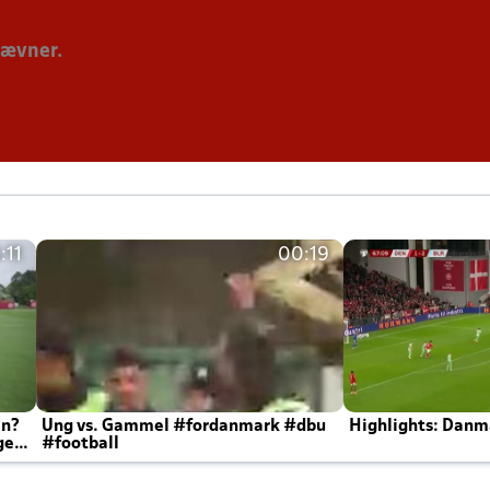
tævner.
:11
00:19
en?
Ung vs. Gammel #fordanmark #dbu
Highlights: Danma
ger
#football