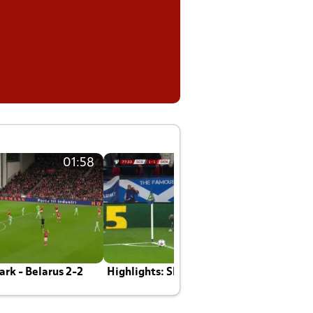
01:58
01:58
rk - Belarus 2-2
Highlights: Skotland - Danmark 4-2
J
E