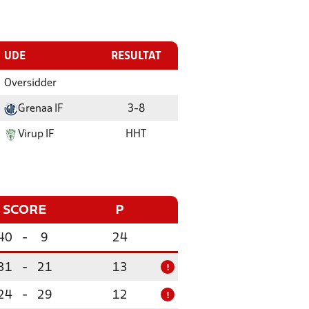
UDE
RESULTAT
Oversidder
Grenaa IF
3
-
8
Virup IF
HHT
SCORE
P
40
-
9
24
31
-
21
13
!
24
-
29
12
!