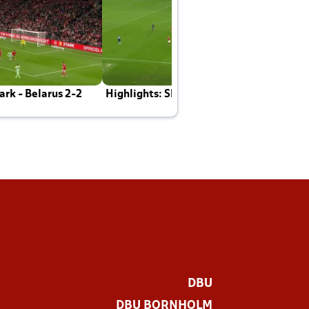
rk - Belarus 2-2
Highlights: Skotland - Danmark 4-2
J
E
DBU
DBU BORNHOLM