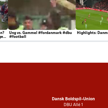
en?
Ung vs. Gammel #fordanmark #dbu
Highlights: Danma
ger
#football
Dansk Boldspil-Union
DBU Allé 1