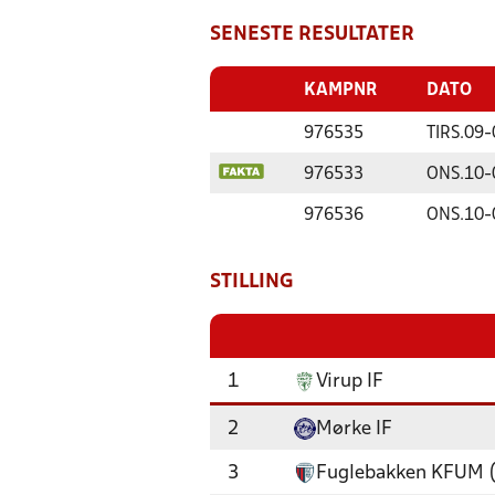
SENESTE RESULTATER
KAMPNR
DATO
976535
TIRS.
09-
976533
ONS.
10-
976536
ONS.
10-
STILLING
1
Virup IF
2
Mørke IF
3
Fuglebakken KFUM 