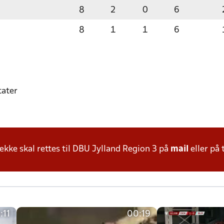
8
2
0
6
8
1
1
6
tater
ke skal rettes til DBU Jylland Region 3 på
mail
eller på 
:11
00:19