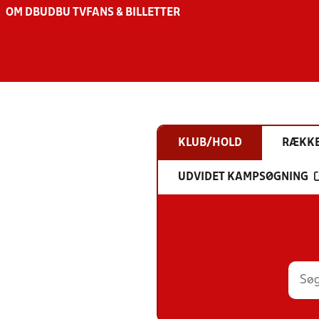
OM DBU
DBU TV
FANS & BILLETTER
KLUB/HOLD
RÆKK
UDVIDET KAMPSØGNING