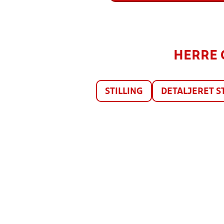
HERRE C
STILLING
DETALJERET S