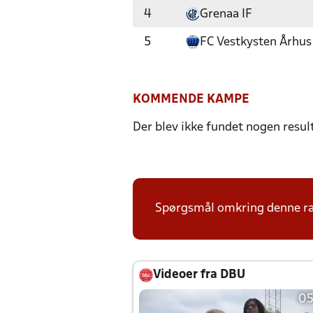
4
Grenaa IF
5
FC Vestkysten Århus
KOMMENDE KAMPE
Der blev ikke fundet nogen resul
Spørgsmål omkring denne ræk
Videoer fra DBU
05