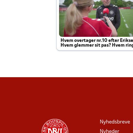
Hvem overtager nr.10 efter Eriks
Hvem glemmer sit pas? Hvem rin
Joachim altid til efter kampe?
Nyhedsbreve
Nyheder