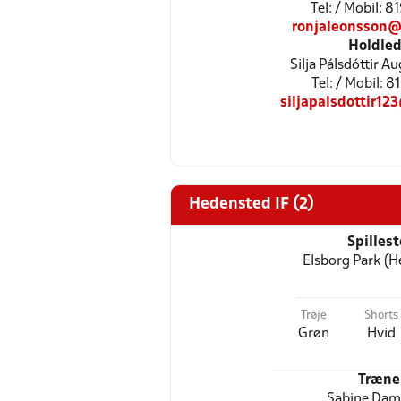
Tel: / Mobil: 
ronjaleonsson@
Holdled
Silja Pálsdóttir A
Tel: / Mobil: 
siljapalsdottir1
Hedensted IF (2)
Spilles
Elsborg Park (
Trøje
Shorts
Grøn
Hvid
Træne
Sabine Dam