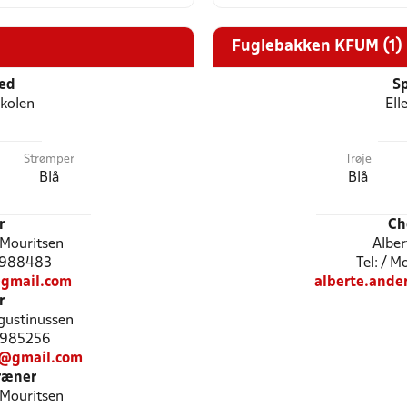
Fuglebakken KFUM (1)
ted
Sp
kolen
Ell
Strømper
Trøje
Blå
Blå
r
Ch
 Mouritsen
Alber
81988483
Tel: / 
gmail.com
alberte.and
r
ugustinussen
81985256
23@gmail.com
ræner
 Mouritsen