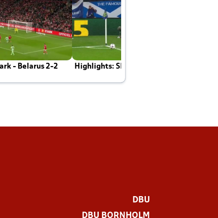
rk - Belarus 2-2
Highlights: Skotland - Danmark 4-2
J
E
DBU
DBU BORNHOLM