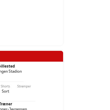
illested
ngen Stadion
Shorts
Strømper
Sort
Træner
ipper-Jørgensen