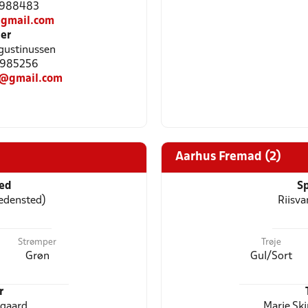
81988483
gmail.com
er
ugustinussen
81985256
23@gmail.com
Aarhus Fremad (2)
ted
Sp
Hedensted)
Riisva
Strømper
Trøje
Grøn
Gul/Sort
r
gaard
Marie Sk