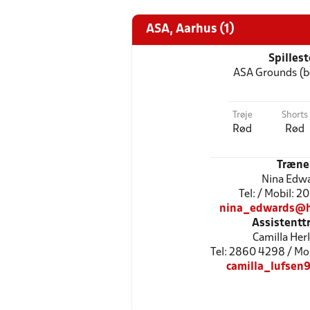
ASA, Aarhus (1)
Spilles
ASA Grounds (b
Trøje
Shorts
Rød
Rød
Træne
Nina Edw
Tel: / Mobil:
nina_edwards@h
Assistentt
Camilla Her
Tel: 2860 4298 / M
camilla_lufsen