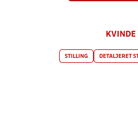
KVINDE C
STILLING
DETALJERET S