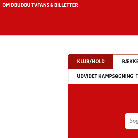
OM DBU
DBU TV
FANS & BILLETTER
KLUB/HOLD
RÆKK
UDVIDET KAMPSØGNING