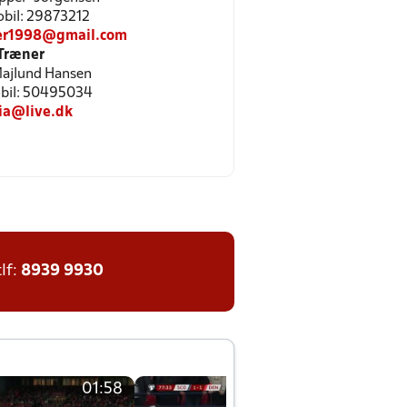
Mobil: 29873212
per1998@gmail.com
Træner
 Majlund Hansen
Mobil: 50495034
lia@live.dk
tlf:
8939 9930
01:58
01:58