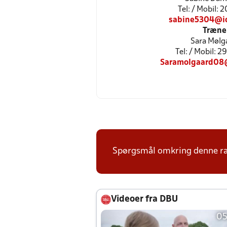
Tel: / Mobil: 
sabine5304@i
Træne
Sara Mølg
Tel: / Mobil: 
Saramolgaard08
Spørgsmål omkring denne ræk
Videoer fra DBU
05