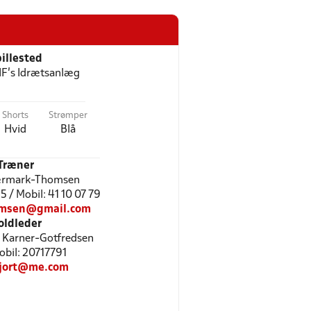
illested
IF's Idrætsanlæg
Shorts
Strømper
Hvid
Blå
Træner
ærmark-Thomsen
5 / Mobil: 41 10 07 79
omsen@gmail.com
oldleder
 Karner-Gotfredsen
Mobil: 20717791
jort@me.com