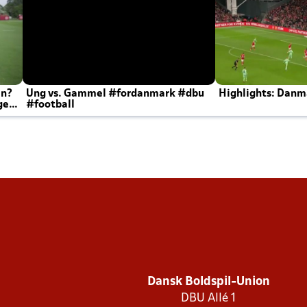
en?
Ung vs. Gammel #fordanmark #dbu
Highlights: Danma
ger
#football
Dansk Boldspil-Union
DBU Allé 1