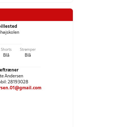
illested
ehøjskolen
Shorts
Strømper
Blå
Blå
eftræner
te Andersen
Mobil: 28193028
ersen.01@gmail.com