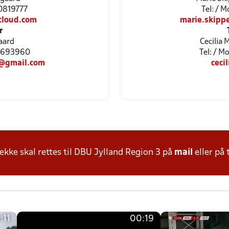
20819777
Tel: / 
cloud.com
marie.skip
r
aard
Cecilia
29693960
Tel: / 
@gmail.com
ceci
ke skal rettes til DBU Jylland Region 3 på
mail
eller på 
:11
00:19