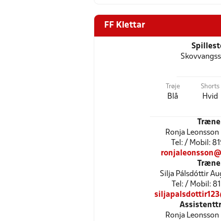
FF Klettar
Spilles
Skovvangss
Trøje
Shorts
Blå
Hvid
Træne
Ronja Leonsson
Tel: / Mobil: 
ronjaleonsson@
Træne
Silja Pálsdóttir A
Tel: / Mobil: 
siljapalsdottir1
Assistentt
Ronja Leonsson