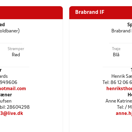
Brabrand IF
ted
Sp
oldbaner)
Brabrand 
Strømper
Trøje
Rød
Blå
r
ards
Henrik S
 20949606
Tel: 86 12 06 6
otmail.com
henriksth
ræner
H
lufsen
Anne Katrine
obil: 28604298
Tel: / 
93@live.dk
anne.h