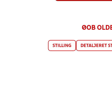
ØOB OLDB
STILLING
DETALJERET S