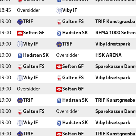
18:45
Oversidder
Viby IF
19:00
TRIF
Galten FS
TRIF Kunstgræsba
19:00
Søften GF
Hadsten SK
REMA 1000 Søften
19:00
Viby IF
TRIF
Viby Idrætspark
19:00
Hadsten SK
Oversidder
HSK ARENA
19:00
Galten FS
Søften GF
Sparekassen Danm
19:00
Viby IF
Galten FS
Viby Idrætspark
19:00
Oversidder
Søften GF
19:00
TRIF
Hadsten SK
TRIF Kunstgræsba
19:00
Galten FS
Oversidder
Sparekassen Danm
19:00
Viby IF
Hadsten SK
Viby Idrætspark
19:00
TRIF
Søften GF
TRIF Kunstgræsba