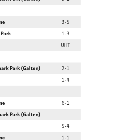
ne
3
-
5
 Park
1
-
3
UHT
ark Park (Galten)
2
-
1
1
-
4
ne
6
-
1
ark Park (Galten)
5
-
4
ne
1
-
1