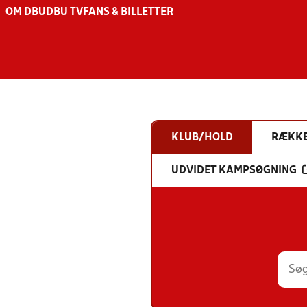
OM DBU
DBU TV
FANS & BILLETTER
KLUB/HOLD
RÆKK
UDVIDET KAMPSØGNING