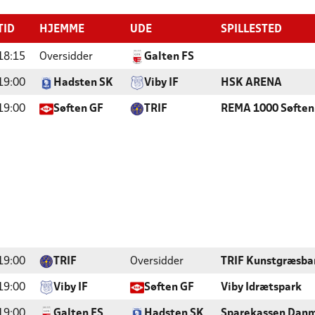
TID
HJEMME
UDE
SPILLESTED
18:15
Oversidder
Galten FS
19:00
Hadsten SK
Viby IF
HSK ARENA
19:00
Søften GF
TRIF
REMA 1000 Søften
19:00
TRIF
Oversidder
TRIF Kunstgræsba
19:00
Viby IF
Søften GF
Viby Idrætspark
19:00
Galten FS
Hadsten SK
Sparekassen Danm