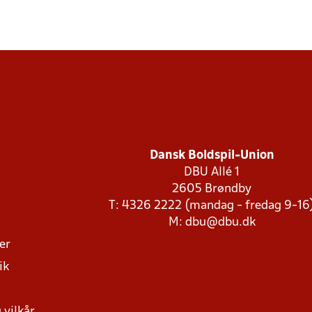
Dansk Boldspil-Union
DBU Allé 1
2605 Brøndby
T: 4326 2222 (mandag - fredag 9-16
M:
dbu@dbu.dk
ger
ik
 vilkår