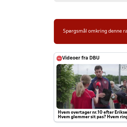
Spørgsmål omkring denne ræk
Videoer fra DBU
05
Hvem overtager nr.10 efter Eriks
Hvem glemmer sit pas? Hvem rin
Joachim altid til efter kampe?