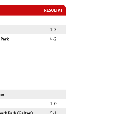
RESULTAT
1
-
3
 Park
4
-
2
ne
1
-
0
ark Park (Galten)
5
-
1