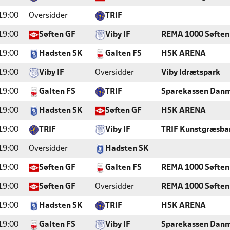
19:00
Oversidder
TRIF
19:00
Søften GF
Viby IF
REMA 1000 Søften
19:00
Hadsten SK
Galten FS
HSK ARENA
19:00
Viby IF
Oversidder
Viby Idrætspark
19:00
Galten FS
TRIF
Sparekassen Danm
19:00
Hadsten SK
Søften GF
HSK ARENA
19:00
TRIF
Viby IF
TRIF Kunstgræsba
19:00
Oversidder
Hadsten SK
19:00
Søften GF
Galten FS
REMA 1000 Søften
19:00
Søften GF
Oversidder
REMA 1000 Søften
19:00
Hadsten SK
TRIF
HSK ARENA
19:00
Galten FS
Viby IF
Sparekassen Danm