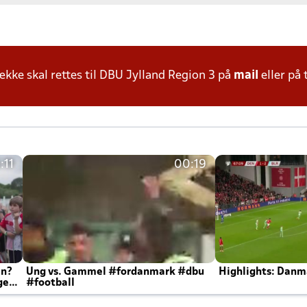
ke skal rettes til DBU Jylland Region 3 på
mail
eller på 
:11
00:19
en?
Ung vs. Gammel #fordanmark #dbu
Highlights: Danma
ger
#football