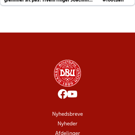
glemmer sit pas? Hvem ringer Joachim
#football
altid til efter kampe?
Nyhedsbreve
Nyheder
Afdelinger