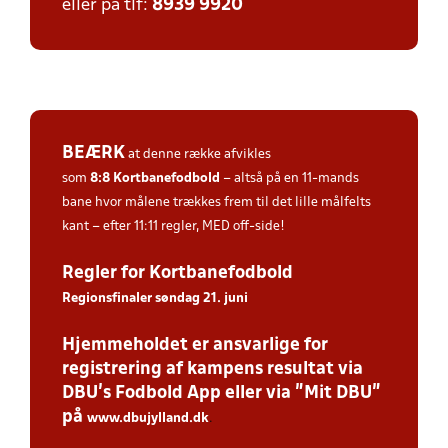
eller på tlf:
8939 9920
BEÆRK
at denne række afvikles
som
8:8
Kortbanefodbold
– altså på en 11-mands
bane hvor målene trækkes frem til det lille målfelts
kant – efter 11:11 regler, MED off-side!
Regler for Kortbanefodbold
Regionsfinaler søndag 21. juni
Hjemmeholdet er ansvarlige for
registrering af kampens resultat via
DBU’s Fodbold App eller via ”Mit DBU”
på
www.dbujylland.dk
.