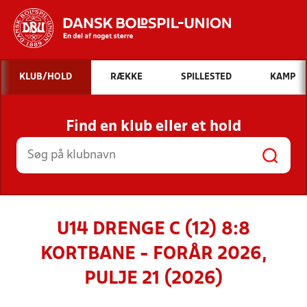
Hvad vil du søge efter?
KLUB/HOLD
RÆKKE
SPILLESTED
KAMP
INDHOLD OG NYHEDER
Find en klub eller et hold
STILLINGER, RESULTATER, KLUBBER OG
HOLD
U14 DRENGE C (12) 8:8
KORTBANE - FORÅR 2026,
PULJE 21 (2026)