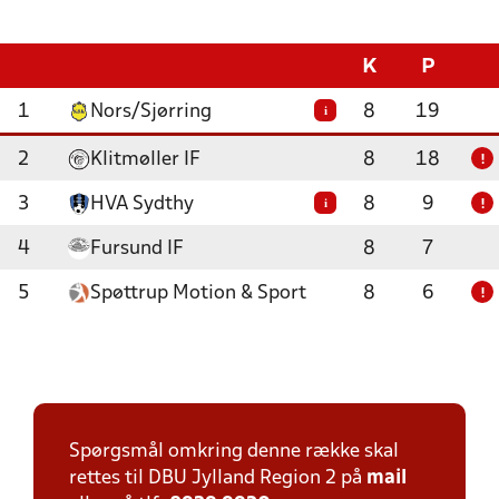
K
P
1
Nors/Sjørring
8
19
i
2
Klitmøller IF
8
18
!
3
HVA Sydthy
8
9
i
!
4
Fursund IF
8
7
5
Spøttrup Motion & Sport
8
6
!
Spørgsmål omkring denne række skal
rettes til DBU Jylland Region 2 på
mail