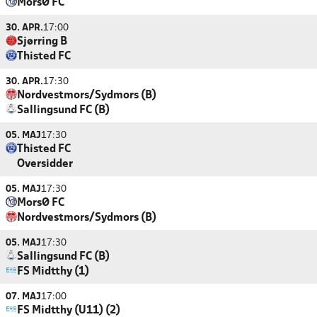
MorsØ FC
30. APR.
17:00
Sjørring B
Thisted FC
30. APR.
17:30
Nordvestmors/Sydmors (B)
Sallingsund FC (B)
05. MAJ
17:30
Thisted FC
Oversidder
05. MAJ
17:30
MorsØ FC
Nordvestmors/Sydmors (B)
05. MAJ
17:30
Sallingsund FC (B)
FS Midtthy (1)
07. MAJ
17:00
FS Midtthy (U11) (2)