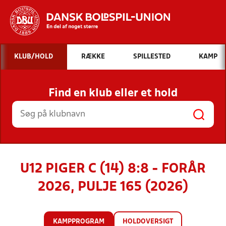
Hvad vil du søge efter?
KLUB/HOLD
RÆKKE
SPILLESTED
KAMP
INDHOLD OG NYHEDER
Find en klub eller et hold
STILLINGER, RESULTATER, KLUBBER OG
HOLD
U12 PIGER C (14) 8:8 - FORÅR
2026, PULJE 165 (2026)
KAMPPROGRAM
HOLDOVERSIGT