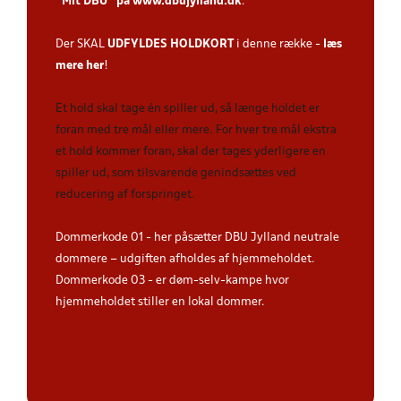
”Mit DBU” på
www.dbujylland.dk
.
Der SKAL
UDFYLDES HOLDKORT
i denne række -
læs
mere her
!
Et hold skal tage én spiller ud, så længe holdet er
foran med tre mål eller mere. For hver tre mål ekstra
et hold kommer foran, skal der tages yderligere en
spiller ud, som tilsvarende genindsættes ved
reducering af forspringet.
Dommerkode 01 - her påsætter DBU Jylland neutrale
dommere – udgiften afholdes af hjemmeholdet.
Dommerkode 03 - er døm-selv-kampe hvor
hjemmeholdet stiller en lokal dommer.