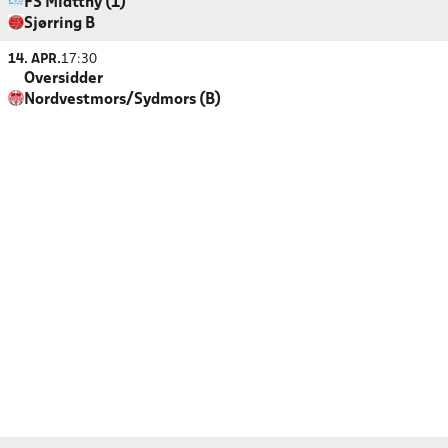
FS Midtthy (1)
Sjørring B
14. APR.
17:30
Oversidder
Nordvestmors/Sydmors (B)