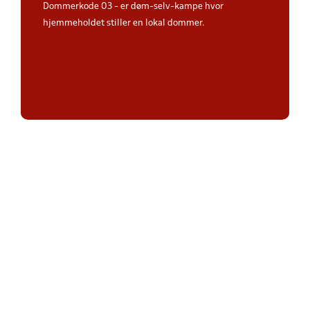
Dommerkode 03 - er døm-selv-kampe hvor
hjemmeholdet stiller en lokal dommer.