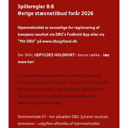
Spilleregler 8:8
Øvrige stævnetilbud forår 2026
Hjemmeholdet er ansvarlige for registrering af
kampens resultat via DBU’s Fodbold App
eller via
”Mit DBU” på
www.dbujylland.dk
.
Der SKAL
UDFYLDES HOLDKORT
i denne række -
læs
mere her
!
Et hold skal tage én spiller ud, så længe holdet er
foran med tre mål eller mere. For hver tre mål ekstra
et hold kommer foran, skal der tages yderligere en
spiller ud, som tilsvarende genindsættes ved
reducering af forspringet.
Dommerkode 01 - her påsætter DBU Jylland neutrale
dommere – udgiften afholdes af hjemmeholdet.