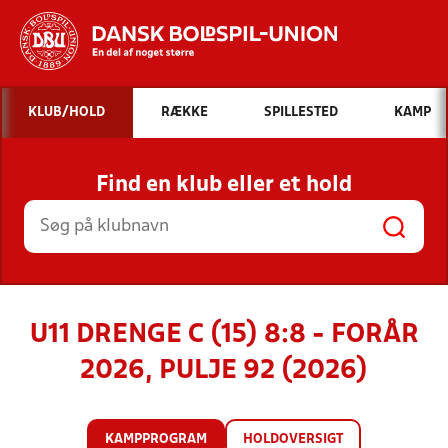
Hvad vil du søge efter?
KLUB/HOLD
RÆKKE
SPILLESTED
KAMP
INDHOLD OG NYHEDER
Find en klub eller et hold
STILLINGER, RESULTATER, KLUBBER OG
HOLD
U11 DRENGE C (15) 8:8 - FORÅR
2026, PULJE 92 (2026)
KAMPPROGRAM
HOLDOVERSIGT