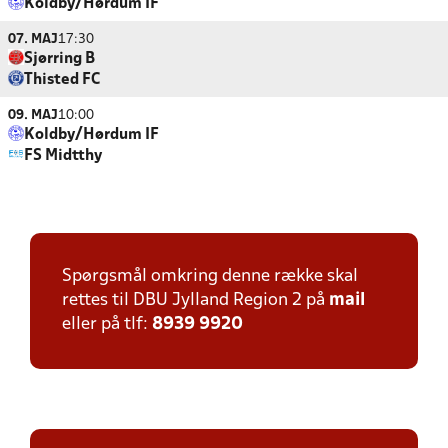
Koldby/Hørdum IF
07. MAJ
17:30
Sjørring B
Thisted FC
09. MAJ
10:00
Koldby/Hørdum IF
FS Midtthy
Spørgsmål omkring denne række skal
rettes til DBU Jylland Region 2 på
mail
eller på tlf:
8939 9920