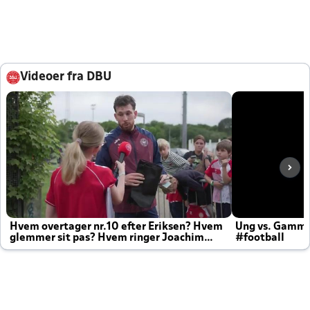
Videoer fra DBU
Hvem overtager nr.10 efter Eriksen? Hvem
Ung vs. Gamm
glemmer sit pas? Hvem ringer Joachim
#football
altid til efter kampe?