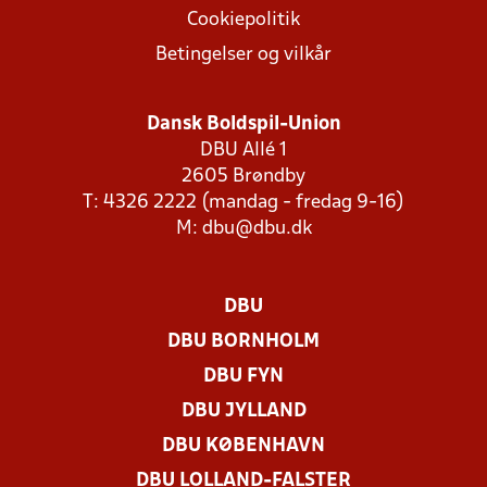
Cookiepolitik
Betingelser og vilkår
Dansk Boldspil-Union
DBU Allé 1
2605 Brøndby
T: 4326 2222 (mandag - fredag 9-16)
M:
dbu@dbu.dk
DBU
DBU BORNHOLM
DBU FYN
DBU JYLLAND
DBU KØBENHAVN
DBU LOLLAND-FALSTER