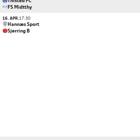
Thisted FC
FS Midtthy
16. APR.
17:30
Hannæs Sport
Sjørring B