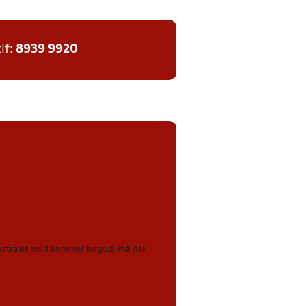
tlf:
8939 9920
 ekstra et hold kommer bagud, må der