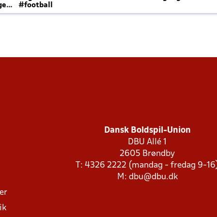
ger
#football
Dansk Boldspil-Union
DBU Allé 1
2605 Brøndby
T: 4326 2222 (mandag - fredag 9-16
M:
dbu@dbu.dk
ger
ik