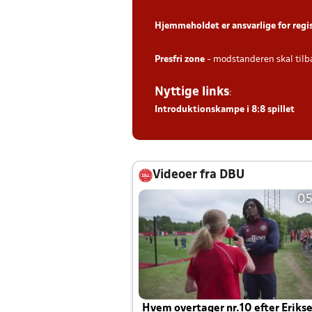
Hjemmeholdet er ansvarlige for regi
Presfri zone
- modstanderen skal tilb
Nyttige links
:
Introduktionskampe i 8:8 spillet
Videoer fra DBU
05
Hvem overtager nr.10 efter Eriks