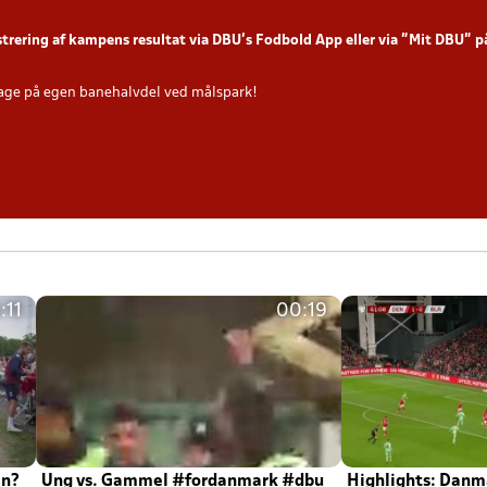
strering af kampens resultat via DBU’s Fodbold App eller via ”Mit DBU” 
age på egen banehalvdel ved målspark!
:11
00:19
en?
Ung vs. Gammel #fordanmark #dbu
Highlights: Danma