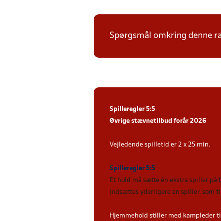
Spørgsmål omkring denne ræk
Spilleregler 5:5
Øvrige stævnetilbud forår 2026
Vejledende spilletid er 2 x 25 min.
Spilleregler 5:5
Et hold må sætte én ekstra spiller på
indsættes yderligere en spiller, som 
Hjemmehold stiller med kampleder ti