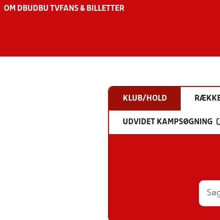
OM DBU
DBU TV
FANS & BILLETTER
KLUB/HOLD
RÆKK
UDVIDET KAMPSØGNING