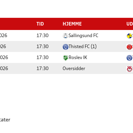
TID
HJEMME
UD
026
17:30
Sallingsund FC
026
17:30
Thisted FC (1)
2026
17:30
Roslev IK
2026
17:30
Oversidder
tater