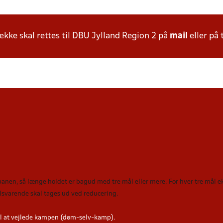
ke skal rettes til DBU Jylland Region 2 på
mail
eller på 
 banen, så længe holdet er bagud med tre mål eller mere. For hver tre mål
tilsvarende skal tages ud ved reducering
.
l at vejlede kampen (døm-selv-kamp).