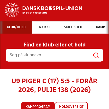
Hvad vil du søge efter?
KLUB/HOLD
RÆKKE
SPILLESTED
KAMP
INDHOLD OG NYHEDER
Find en klub eller et hold
STILLINGER, RESULTATER, KLUBBER OG
HOLD
U9 PIGER C (17) 5:5 - FORÅR
2026, PULJE 138 (2026)
KAMPPROGRAM
HOLDOVERSIGT