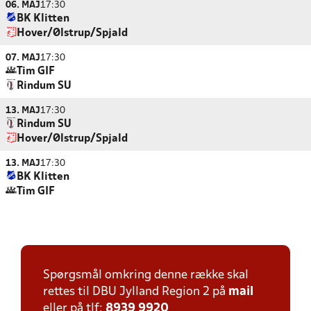
06. MAJ
17:30
BK Klitten
Hover/Ølstrup/Spjald
07. MAJ
17:30
Tim GIF
Rindum SU
13. MAJ
17:30
Rindum SU
Hover/Ølstrup/Spjald
13. MAJ
17:30
BK Klitten
Tim GIF
Spørgsmål omkring denne række skal
rettes til DBU Jylland Region 2 på
mail
eller på tlf:
8939 9920