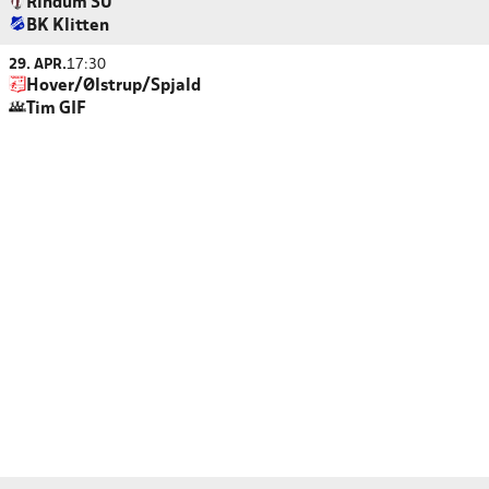
Rindum SU
BK Klitten
29. APR.
17:30
Hover/Ølstrup/Spjald
Tim GIF