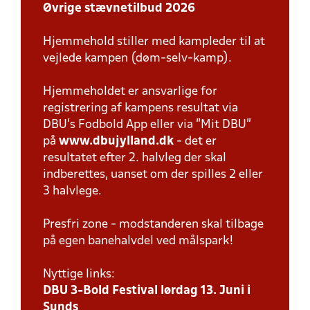
Øvrige stævnetilbud 2026
Hjemmehold stiller med kampleder til at
vejlede kampen (døm-selv-kamp).
Hjemmeholdet er ansvarlige for
registrering af kampens resultat via
DBU’s Fodbold App eller via ”Mit DBU”
på
www.dbujylland.dk
- det er
resultatet efter 2. halvleg der skal
indberettes, uanset om der spilles 2 eller
3 halvlege.
Presfri zone - modstanderen skal tilbage
på egen banehalvdel ved målspark!
Nyttige links:
DBU 3-Bold Festival lørdag 13. Juni i
Sunds