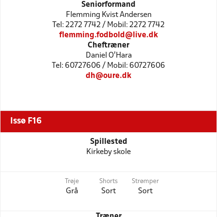
Seniorformand
Flemming Kvist Andersen
Tel: 2272 7742 / Mobil: 2272 7742
flemming.fodbold@live.dk
Cheftræner
Daniel O'Hara
Tel: 60727606 / Mobil: 60727606
dh@oure.dk
Issø F16
Spillested
Kirkeby skole
Trøje
Shorts
Strømper
Grå
Sort
Sort
Træner