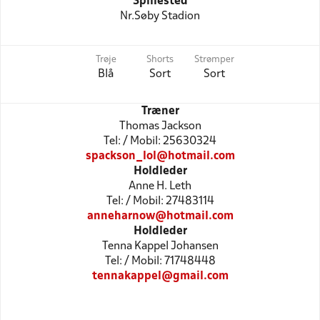
Spillested
Nr.Søby Stadion
Trøje
Shorts
Strømper
Blå
Sort
Sort
Træner
Thomas Jackson
Tel: / Mobil: 25630324
spackson_lol@hotmail.com
Holdleder
Anne H. Leth
Tel: / Mobil: 27483114
anneharnow@hotmail.com
Holdleder
Tenna Kappel Johansen
Tel: / Mobil: 71748448
tennakappel@gmail.com