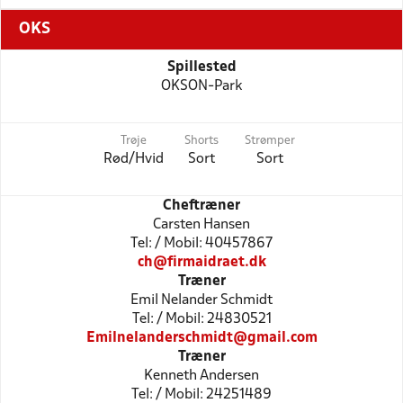
OKS
Spillested
OKSON-Park
Trøje
Shorts
Strømper
Rød/Hvid
Sort
Sort
Cheftræner
Carsten Hansen
Tel: / Mobil: 40457867
ch@firmaidraet.dk
Træner
Emil Nelander Schmidt
Tel: / Mobil: 24830521
Emilnelanderschmidt@gmail.com
Træner
Kenneth Andersen
Tel: / Mobil: 24251489