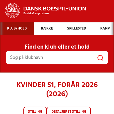
Hvad vil du søge efter?
KLUB/HOLD
RÆKKE
SPILLESTED
KAMP
INDHOLD OG NYHEDER
Find en klub eller et hold
STILLINGER, RESULTATER, KLUBBER OG
HOLD
KVINDER S1, FORÅR 2026
(2026)
STILLING
DETALJERET STILLING