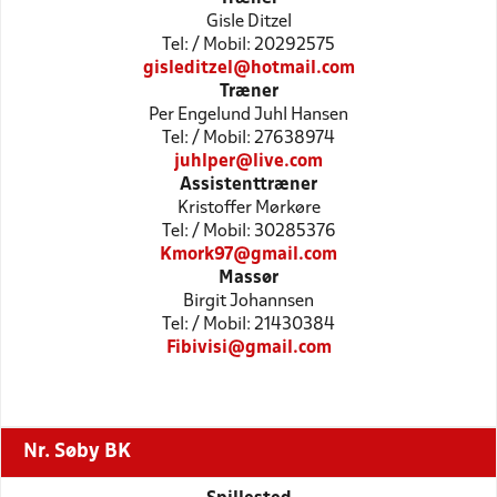
Gisle Ditzel
Tel: / Mobil: 20292575
gisleditzel@hotmail.com
Træner
Per Engelund Juhl Hansen
Tel: / Mobil: 27638974
juhlper@live.com
Assistenttræner
Kristoffer Mørkøre
Tel: / Mobil: 30285376
Kmork97@gmail.com
Massør
Birgit Johannsen
Tel: / Mobil: 21430384
Fibivisi@gmail.com
Nr. Søby BK