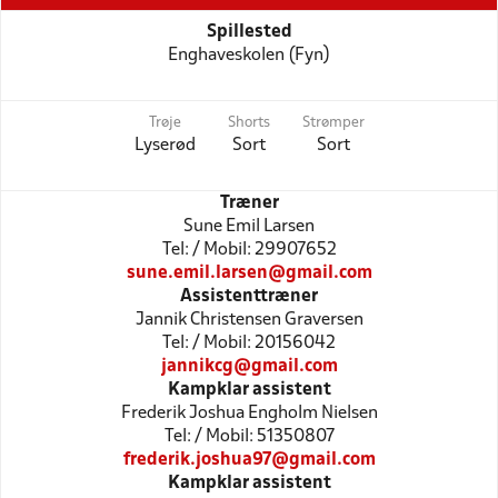
Spillested
Enghaveskolen (Fyn)
Trøje
Shorts
Strømper
Lyserød
Sort
Sort
Træner
Sune Emil Larsen
Tel: / Mobil: 29907652
sune.emil.larsen@gmail.com
Assistenttræner
Jannik Christensen Graversen
Tel: / Mobil: 20156042
jannikcg@gmail.com
Kampklar assistent
Frederik Joshua Engholm Nielsen
Tel: / Mobil: 51350807
frederik.joshua97@gmail.com
Kampklar assistent