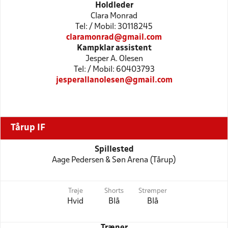
Holdleder
Clara Monrad
Tel: / Mobil: 30118245
claramonrad@gmail.com
Kampklar assistent
Jesper A. Olesen
Tel: / Mobil: 60403793
jesperallanolesen@gmail.com
Tårup IF
Spillested
Aage Pedersen & Søn Arena (Tårup)
Trøje
Shorts
Strømper
Hvid
Blå
Blå
Træner