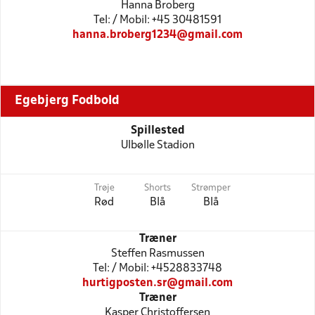
Hanna Broberg
Tel: / Mobil: +45 30481591
hanna.broberg1234@gmail.com
Egebjerg Fodbold
Spillested
Ulbølle Stadion
Trøje
Shorts
Strømper
Rød
Blå
Blå
Træner
Steffen Rasmussen
Tel: / Mobil: +4528833748
hurtigposten.sr@gmail.com
Træner
Kasper Christoffersen