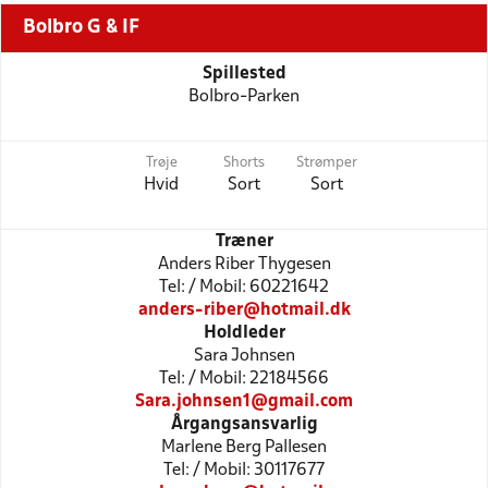
Bolbro G & IF
Spillested
Bolbro-Parken
Trøje
Shorts
Strømper
Hvid
Sort
Sort
Træner
Anders Riber Thygesen
Tel: / Mobil: 60221642
anders-riber@hotmail.dk
Holdleder
Sara Johnsen
Tel: / Mobil: 22184566
Sara.johnsen1@gmail.com
Årgangsansvarlig
Marlene Berg Pallesen
Tel: / Mobil: 30117677