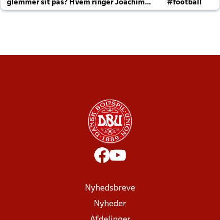
glemmer sit pas? Hvem ringer Joachim
#football
altid til efter kampe?
Nyhedsbreve
Nyheder
Afdelinger