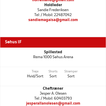
norremand@gmail.com
Holdleder
Sandie Frederiksen
Tel: / Mobil: 22487042
sandiemagaisa@gmail.com
Søhus IF
Spillested
Rema 1000 Søhus Arena
Trøje
Shorts
Strømper
Hvid/Sort
Sort
Sort
Cheftræner
Jesper A. Olesen
Tel: / Mobil: 60403793
jesperallanolesen@gmail.com