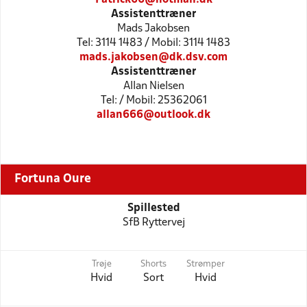
Assistenttræner
Mads Jakobsen
Tel: 3114 1483 / Mobil: 3114 1483
mads.jakobsen@dk.dsv.com
Assistenttræner
Allan Nielsen
Tel: / Mobil: 25362061
allan666@outlook.dk
Fortuna Oure
Spillested
SfB Ryttervej
Trøje
Shorts
Strømper
Hvid
Sort
Hvid