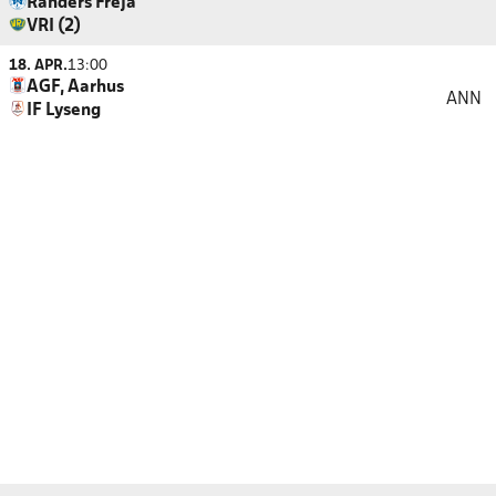
Randers Freja
VRI (2)
18. APR.
13:00
AGF, Aarhus
ANN
IF Lyseng