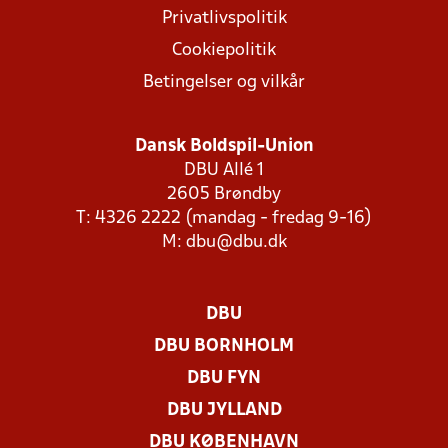
Privatlivspolitik
Cookiepolitik
Betingelser og vilkår
Dansk Boldspil-Union
DBU Allé 1
2605 Brøndby
T: 4326 2222 (mandag - fredag 9-16)
M:
dbu@dbu.dk
DBU
DBU BORNHOLM
DBU FYN
DBU JYLLAND
DBU KØBENHAVN