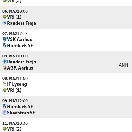
VRI (2)
06. MAJ
18:00
VRI (1)
Randers Freja
07. MAJ
17:15
VSK Aarhus
Hornbæk SF
09. MAJ
10:00
Randers Freja
ANN
AGF, Aarhus
09. MAJ
11:00
IF Lyseng
VRI (1)
09. MAJ
12:00
Hornbæk SF
Skødstrup SF
11. MAJ
18:30
VRI (2)