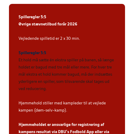
Spilleregler 5:5
Øvrige stævnetilbud forår 2026
Vejledende spilletid er 2 x 30 min.
Spilleregler 5:5
Et hold må sætte én ekstra spiller på banen, så længe
holdet er bagud med tre mål eller mere. For hver tre
mål ekstra et hold kommer bagud, må der indsættes
yderligere en spiller, som tilsvarende skal tages ud
ved reducering
.
Hjemmehold stiller med kampleder til at vejlede
kampen (døm-selv-kamp).
Hjemmeholdet er ansvarlige for registrering af
kampens resultat via DBU’s Fodbold App eller via