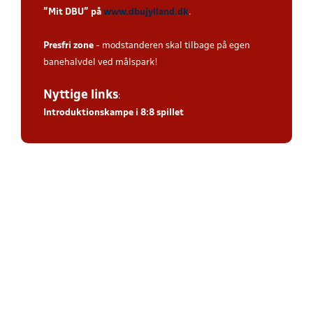
”Mit DBU” på
www.dbujylland.dk
.
Presfri zone
- modstanderen skal tilbage på egen
banehalvdel ved målspark!
Nyttige links
:
Introduktionskampe i 8:8 spillet