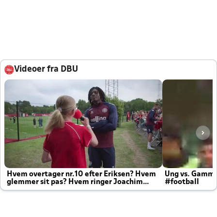
Videoer fra DBU
Hvem overtager nr.10 efter Eriksen? Hvem
Ung vs. Gamm
glemmer sit pas? Hvem ringer Joachim
#football
altid til efter kampe?