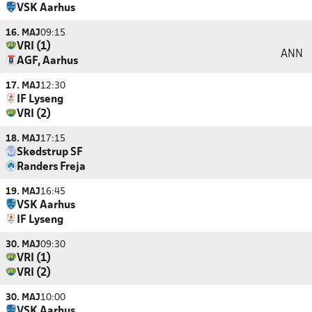
VSK Aarhus
16. MAJ
09:15
VRI (1)
ANN
AGF, Aarhus
17. MAJ
12:30
IF Lyseng
VRI (2)
18. MAJ
17:15
Skødstrup SF
Randers Freja
19. MAJ
16:45
VSK Aarhus
IF Lyseng
30. MAJ
09:30
VRI (1)
VRI (2)
30. MAJ
10:00
VSK Aarhus