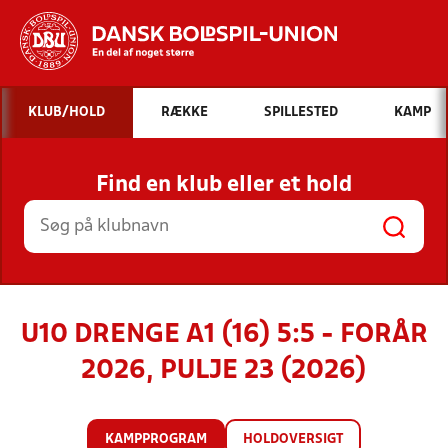
Hvad vil du søge efter?
KLUB/HOLD
RÆKKE
SPILLESTED
KAMP
INDHOLD OG NYHEDER
Find en klub eller et hold
STILLINGER, RESULTATER, KLUBBER OG
HOLD
U10 DRENGE A1 (16) 5:5 - FORÅR
2026, PULJE 23 (2026)
KAMPPROGRAM
HOLDOVERSIGT