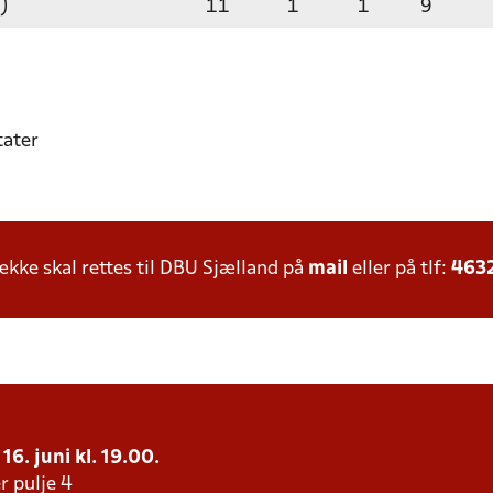
)
11
1
1
9
tater
ke skal rettes til DBU Sjælland på
mail
eller på tlf:
463
16. juni kl. 19.00.
r pulje 4