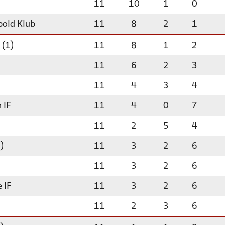
11
10
1
0
bold Klub
11
8
2
1
 (1)
11
8
1
2
11
6
2
3
11
4
3
4
 IF
11
4
0
7
11
2
5
4
)
11
3
2
6
11
3
2
6
 IF
11
3
2
6
11
2
3
6