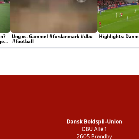
en?
Ung vs. Gammel #fordanmark #dbu
Highlights: Danma
ger
#football
Dansk Boldspil-Union
DBU Allé 1
2605 Brøndby