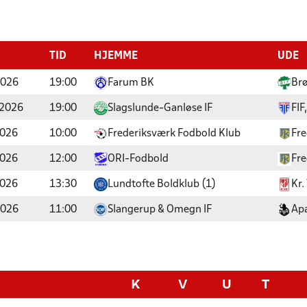
TID
HJEMME
UDE
2026
19:00
Farum BK
Brø
 2026
19:00
Slagslunde-Ganløse IF
FIF
2026
10:00
Frederiksværk Fodbold Klub
Fre
2026
12:00
ORI-Fodbold
Fre
2026
13:30
Lundtofte Boldklub (1)
Kr.
2026
11:00
Slangerup & Omegn IF
Ap
K
V
U
T