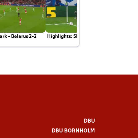
rk - Belarus 2-2
Highlights: Skotland - Danmark 4-2
J
E
DBU
DBU BORNHOLM