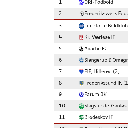
1
ORI-Fodbold
2
Frederiksværk Fod
3
Lundtofte Boldklub
4
Kr. Værløse IF
5
Apache FC
6
Slangerup & Omegn
7
FIF, Hillerød (2)
8
Frederikssund IK (1
9
Farum BK
10
Slagslunde-Ganløse
11
Brødeskov IF