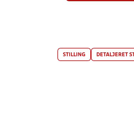
STILLING
DETALJERET S