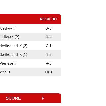
RESULTAT
deskov IF
3
-
3
, Hillerød (2)
4
-
4
derikssund IK (2)
7
-
1
derikssund IK (1)
4
-
3
 Værløse IF
4
-
3
ache FC
HHT
SCORE
P