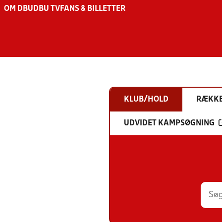
OM DBU
DBU TV
FANS & BILLETTER
KLUB/HOLD
RÆKK
UDVIDET KAMPSØGNING