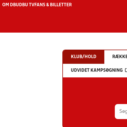
OM DBU
DBU TV
FANS & BILLETTER
KLUB/HOLD
RÆKK
UDVIDET KAMPSØGNING