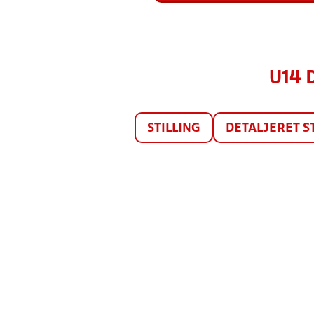
U14 
STILLING
DETALJERET S