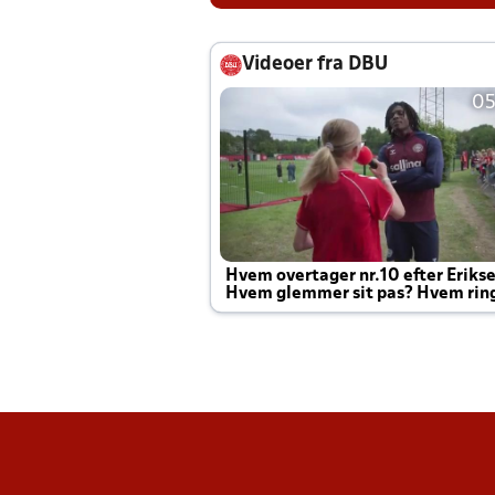
Videoer fra DBU
05
Hvem overtager nr.10 efter Eriks
Hvem glemmer sit pas? Hvem rin
Joachim altid til efter kampe?