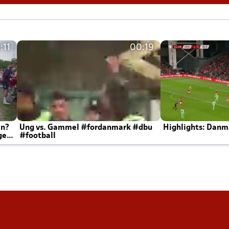
:11
00:19
en?
Ung vs. Gammel #fordanmark #dbu
Highlights: Danma
ger
#football