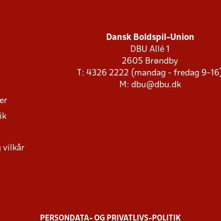
Dansk Boldspil-Union
DBU Allé 1
2605 Brøndby
T: 4326 2222 (mandag - fredag 9-16
M:
dbu@dbu.dk
ger
ik
 vilkår
PERSONDATA- OG PRIVATLIVS-POLITIK