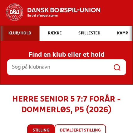
Hvad vil du søge efter?
KLUB/HOLD
RÆKKE
SPILLESTED
KAMP
INDHOLD OG NYHEDER
Find en klub eller et hold
STILLINGER, RESULTATER, KLUBBER OG
HOLD
HERRE SENIOR 5 7:7 FORÅR -
DOMMERLØS, P5 (2026)
STILLING
DETALJERET STILLING