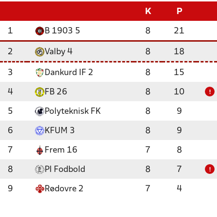
K
P
1
B 1903 5
8
21
2
Valby 4
8
18
3
Dankurd IF 2
8
15
4
FB 26
8
10
!
5
Polyteknisk FK
8
9
6
KFUM 3
8
9
7
Frem 16
7
8
8
PI Fodbold
8
7
!
9
Rødovre 2
7
4