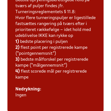
Bedste oprykningsberettigede hold på
tværs af puljer findes jfr.
Turneringsreglementets § 11.8:
Hvor flere turneringspuljer er ligestillede
fastsættes rangering på tværs efter i
prioriteret rækkefølge – idet hold med
udeblivelse IKKE kan rykke op
1)
bedste placering i puljen
2)
flest point per registrerede kampe
(”pointgennemsnit”)
3)
bedste målforskel per registrerede
kampe (”målgennemsnit”)
4)
flest scorede mål per registrerede
kampe
Nedrykning:
Ingen