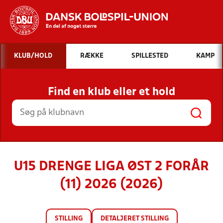
Hvad vil du søge efter?
KLUB/HOLD
RÆKKE
SPILLESTED
KAMP
INDHOLD OG NYHEDER
Find en klub eller et hold
STILLINGER, RESULTATER, KLUBBER OG
HOLD
U15 DRENGE LIGA ØST 2 FORÅR
(11) 2026 (2026)
STILLING
DETALJERET STILLING