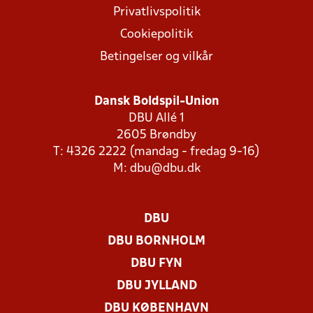
Privatlivspolitik
Cookiepolitik
Betingelser og vilkår
Dansk Boldspil-Union
DBU Allé 1
2605 Brøndby
T: 4326 2222 (mandag - fredag 9-16)
M:
dbu@dbu.dk
DBU
DBU BORNHOLM
DBU FYN
DBU JYLLAND
DBU KØBENHAVN