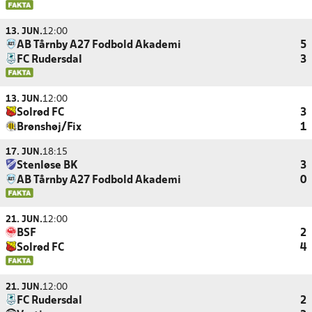
13. JUN.
12:00
AB Tårnby A27 Fodbold Akademi
5
FC Rudersdal
3
13. JUN.
12:00
Solrød FC
3
Brønshøj/Fix
1
17. JUN.
18:15
Stenløse BK
3
AB Tårnby A27 Fodbold Akademi
0
21. JUN.
12:00
BSF
2
Solrød FC
4
21. JUN.
12:00
FC Rudersdal
2