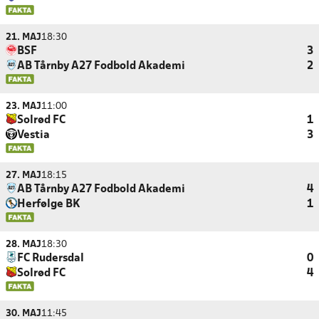
21. MAJ
18:30
BSF
3
AB Tårnby A27 Fodbold Akademi
2
23. MAJ
11:00
Solrød FC
1
Vestia
3
27. MAJ
18:15
AB Tårnby A27 Fodbold Akademi
4
Herfølge BK
1
28. MAJ
18:30
FC Rudersdal
0
Solrød FC
4
30. MAJ
11:45