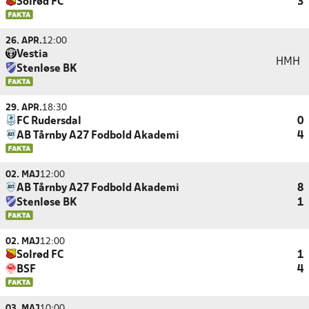
Solrød FC
3
26. APR.
12:00
Vestia
HMH
Stenløse BK
29. APR.
18:30
FC Rudersdal
0
AB Tårnby A27 Fodbold Akademi
4
02. MAJ
12:00
AB Tårnby A27 Fodbold Akademi
8
Stenløse BK
1
02. MAJ
12:00
Solrød FC
1
BSF
4
03. MAJ
10:00