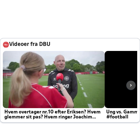
Videoer fra DBU
Hvem overtager nr.10 efter Eriksen? Hvem
Ung vs. Gamm
glemmer sit pas? Hvem ringer Joachim
#football
altid til efter kampe?