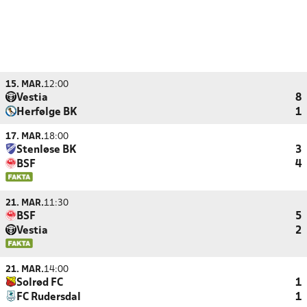
15. MAR.
12:00
Vestia
8
Herfølge BK
1
17. MAR.
18:00
Stenløse BK
3
BSF
4
21. MAR.
11:30
BSF
5
Vestia
2
21. MAR.
14:00
Solrød FC
1
FC Rudersdal
1