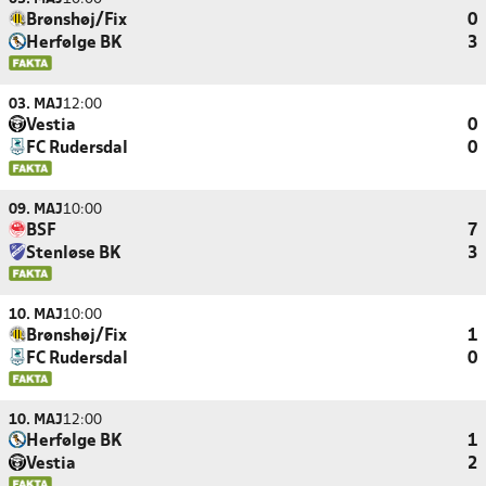
Brønshøj/Fix
0
Herfølge BK
3
03. MAJ
12:00
Vestia
0
FC Rudersdal
0
09. MAJ
10:00
BSF
7
Stenløse BK
3
10. MAJ
10:00
Brønshøj/Fix
1
FC Rudersdal
0
10. MAJ
12:00
Herfølge BK
1
Vestia
2