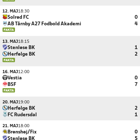
12. MAJ
18:30
Solrød FC
0
AB Tårnby A27 Fodbold Akademi
4
13. MAJ
18:15
Stenløse BK
1
Herfølge BK
2
16. MAJ
12:00
Vestia
0
BSF
7
20. MAJ
19:00
Herfølge BK
2
FC Rudersdal
1
21. MAJ
18:00
Brønshøj/Fix
0
Stenløse BK
5