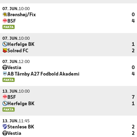
07. JUN.
10:00
Brønshøj/Fix
0
BSF
4
07. JUN.
10:00
Herfølge BK
1
Solrød FC
2
07. JUN.
12:00
Vestia
0
AB Tårnby A27 Fodbold Akademi
4
13. JUN.
10:00
BSF
7
Herfølge BK
1
13. JUN.
11:45
Stenløse BK
2
Vestia
2