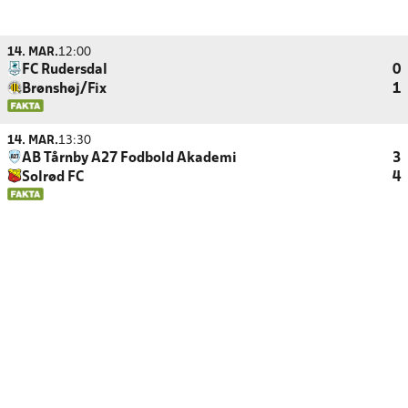
14. MAR.
12:00
FC Rudersdal
0
Brønshøj/Fix
1
14. MAR.
13:30
AB Tårnby A27 Fodbold Akademi
3
Solrød FC
4