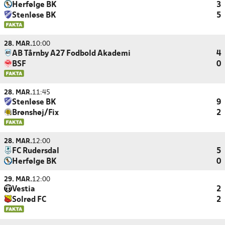
Herfølge BK
3
Stenløse BK
5
28. MAR.
10:00
AB Tårnby A27 Fodbold Akademi
4
BSF
0
28. MAR.
11:45
Stenløse BK
9
Brønshøj/Fix
2
28. MAR.
12:00
FC Rudersdal
5
Herfølge BK
0
29. MAR.
12:00
Vestia
2
Solrød FC
2