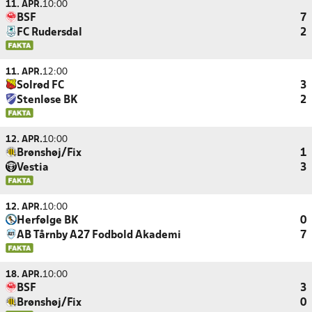
11. APR.
10:00
BSF
7
FC Rudersdal
2
11. APR.
12:00
Solrød FC
3
Stenløse BK
2
12. APR.
10:00
Brønshøj/Fix
1
Vestia
3
12. APR.
10:00
Herfølge BK
0
AB Tårnby A27 Fodbold Akademi
7
18. APR.
10:00
BSF
3
Brønshøj/Fix
0