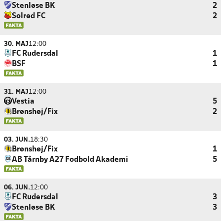
Stenløse BK
2
Solrød FC
2
30. MAJ
12:00
FC Rudersdal
1
BSF
1
31. MAJ
12:00
Vestia
5
Brønshøj/Fix
2
03. JUN.
18:30
Brønshøj/Fix
1
AB Tårnby A27 Fodbold Akademi
5
06. JUN.
12:00
FC Rudersdal
3
Stenløse BK
3