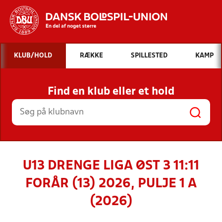
Hvad vil du søge efter?
KLUB/HOLD
RÆKKE
SPILLESTED
KAMP
INDHOLD OG NYHEDER
Find en klub eller et hold
STILLINGER, RESULTATER, KLUBBER OG
HOLD
U13 DRENGE LIGA ØST 3 11:11
FORÅR (13) 2026, PULJE 1 A
(2026)