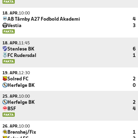
18. APR.
10:00
AB Tårnby A27 Fodbold Akademi
4
Vestia
3
18. APR.
11:45
Stenløse BK
6
FC Rudersdal
1
19. APR.
12:30
Solrød FC
2
Herfølge BK
0
25. APR.
10:00
Herfølge BK
2
BSF
4
26. APR.
10:00
Brønshøj/Fix
1