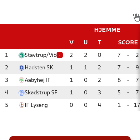
HJEMME
V
U
T
SCORE
1
Stavtrup/Viby
2
2
0
7
-
2
i
2
Hadsten SK
1
1
2
7
-
9
3
Aabyhøj IF
1
0
2
8
-
7
4
Skødstrup SF
1
0
3
5
-
7
5
IF Lyseng
0
0
4
1
-
1