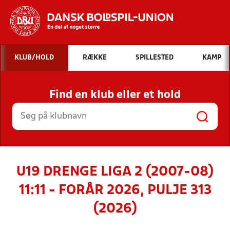
Hvad vil du søge efter?
KLUB/HOLD
RÆKKE
SPILLESTED
KAMP
INDHOLD OG NYHEDER
Find en klub eller et hold
STILLINGER, RESULTATER, KLUBBER OG
HOLD
U19 DRENGE LIGA 2 (2007-08)
11:11 - FORÅR 2026, PULJE 313
(2026)