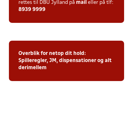
rettes til DBU Jylland på
mail
eller på tlf:
8939 9999
Overblik for netop dit hold:
Spilleregler, JM, dispensationer og alt
derimellem