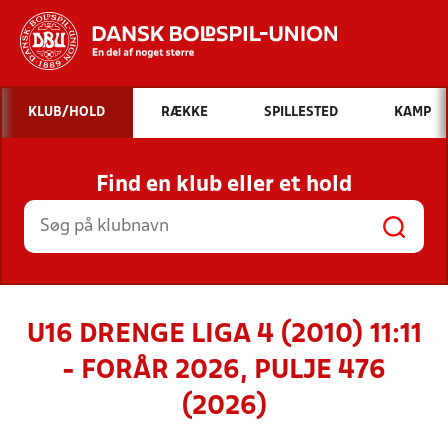
Hvad vil du søge efter?
KLUB/HOLD
RÆKKE
SPILLESTED
KAMP
INDHOLD OG NYHEDER
Find en klub eller et hold
STILLINGER, RESULTATER, KLUBBER OG
HOLD
U16 DRENGE LIGA 4 (2010) 11:11
- FORÅR 2026, PULJE 476
(2026)