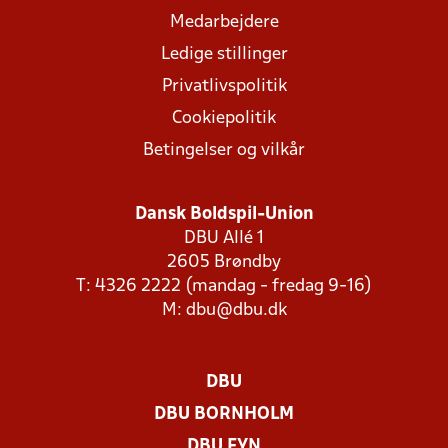
Medarbejdere
Ledige stillinger
Privatlivspolitik
Cookiepolitik
Betingelser og vilkår
Dansk Boldspil-Union
DBU Allé 1
2605 Brøndby
T: 4326 2222 (mandag - fredag 9-16)
M:
dbu@dbu.dk
DBU
DBU BORNHOLM
DBU FYN