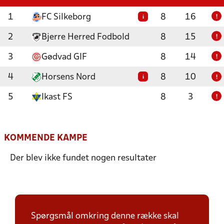
1
FC Silkeborg
8
16
i
!
2
Bjerre Herred Fodbold
8
15
!
3
Gødvad GIF
8
14
!
4
Horsens Nord
8
10
i
!
5
Ikast FS
8
3
!
KOMMENDE KAMPE
Der blev ikke fundet nogen resultater
Spørgsmål omkring denne række skal