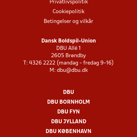
Privatlivspolitik
Cookiepolitik
Betingelser og vilkår
Dansk Boldspil-Union
DBU Allé 1
2605 Brøndby
T: 4326 2222 (mandag - fredag 9-16)
M:
dbu@dbu.dk
DBU
DBU BORNHOLM
DBU FYN
DBU JYLLAND
DBU KØBENHAVN