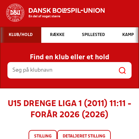
Hvad vil du søge efter?
KLUB/HOLD
RÆKKE
SPILLESTED
KAMP
INDHOLD OG NYHEDER
Find en klub eller et hold
STILLINGER, RESULTATER, KLUBBER OG
HOLD
U15 DRENGE LIGA 1 (2011) 11:11 -
FORÅR 2026 (2026)
STILLING
DETALJERET STILLING