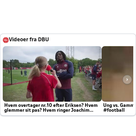
Videoer fra DBU
Hvem overtager nr.10 efter Eriksen? Hvem
Ung vs. Gamm
glemmer sit pas? Hvem ringer Joachim
#football
altid til efter kampe?