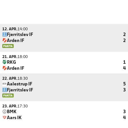
12. APR.
14:00
Fjerritslev IF
2
Arden IF
2
21. APR.
18:00
RKG
1
Arden IF
4
22. APR.
18:30
Aalestrup IF
5
Fjerritslev IF
3
23. APR.
17:30
BMK
3
Aars IK
4