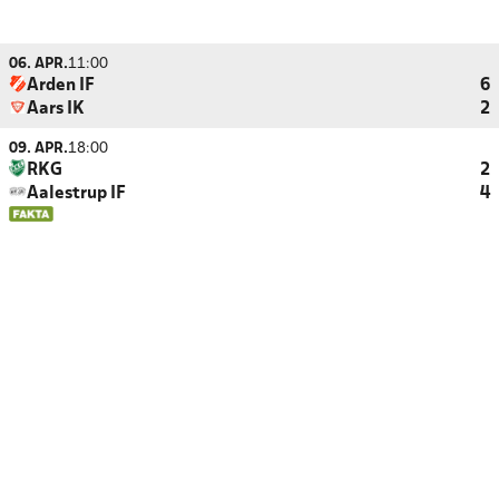
06. APR.
11:00
Arden IF
6
Aars IK
2
09. APR.
18:00
RKG
2
Aalestrup IF
4