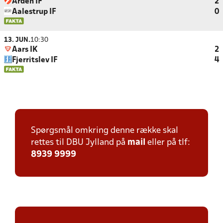
Arden IF
2
Aalestrup IF
0
13. JUN.
10:30
Aars IK
2
Fjerritslev IF
4
Spørgsmål omkring denne række skal
rettes til DBU Jylland på
mail
eller på tlf:
8939 9999