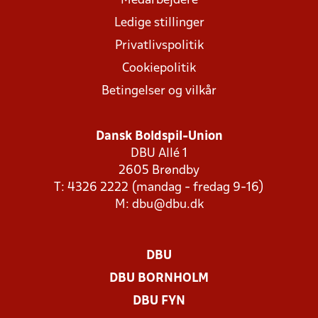
Medarbejdere
Ledige stillinger
Privatlivspolitik
Cookiepolitik
Betingelser og vilkår
Dansk Boldspil-Union
DBU Allé 1
2605 Brøndby
T: 4326 2222 (mandag - fredag 9-16)
M:
dbu@dbu.dk
DBU
DBU BORNHOLM
DBU FYN