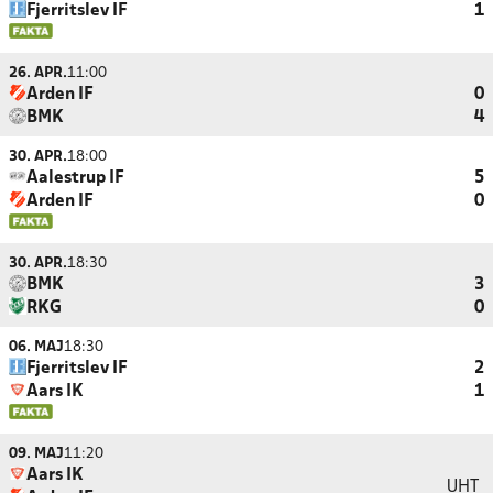
Fjerritslev IF
1
26. APR.
11:00
Arden IF
0
BMK
4
30. APR.
18:00
Aalestrup IF
5
Arden IF
0
30. APR.
18:30
BMK
3
RKG
0
06. MAJ
18:30
Fjerritslev IF
2
Aars IK
1
09. MAJ
11:20
Aars IK
UHT