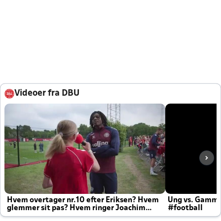
Videoer fra DBU
Hvem overtager nr.10 efter Eriksen? Hvem
Ung vs. Gamm
glemmer sit pas? Hvem ringer Joachim
#football
altid til efter kampe?