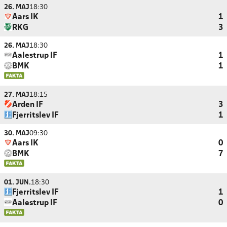
26. MAJ
18:30
Aars IK
1
RKG
3
26. MAJ
18:30
Aalestrup IF
1
BMK
1
27. MAJ
18:15
Arden IF
3
Fjerritslev IF
1
30. MAJ
09:30
Aars IK
0
BMK
7
01. JUN.
18:30
Fjerritslev IF
1
Aalestrup IF
0