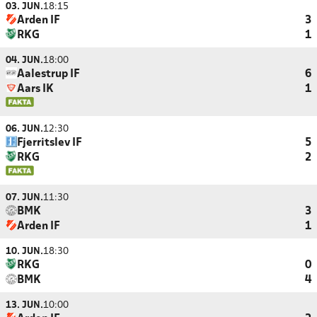
03. JUN.
18:15
Arden IF
3
RKG
1
04. JUN.
18:00
Aalestrup IF
6
Aars IK
1
06. JUN.
12:30
Fjerritslev IF
5
RKG
2
07. JUN.
11:30
BMK
3
Arden IF
1
10. JUN.
18:30
RKG
0
BMK
4
13. JUN.
10:00