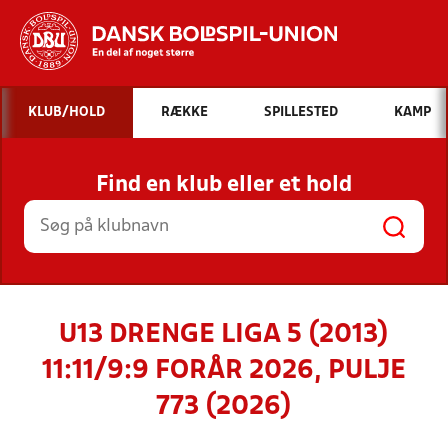
Hvad vil du søge efter?
KLUB/HOLD
RÆKKE
SPILLESTED
KAMP
INDHOLD OG NYHEDER
Find en klub eller et hold
STILLINGER, RESULTATER, KLUBBER OG
HOLD
U13 DRENGE LIGA 5 (2013)
11:11/9:9 FORÅR 2026, PULJE
773 (2026)