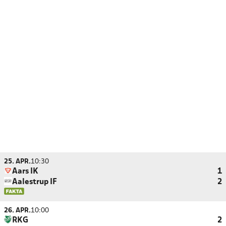
25. APR.
10:30
Aars IK
1
Aalestrup IF
2
26. APR.
10:00
RKG
2