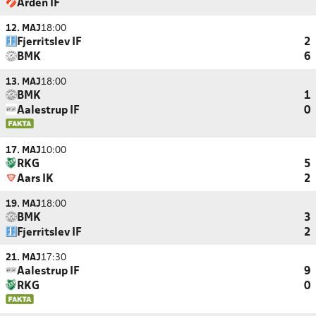
Arden IF
12. MAJ
18:00
Fjerritslev IF
2
BMK
6
13. MAJ
18:00
BMK
1
Aalestrup IF
0
17. MAJ
10:00
RKG
5
Aars IK
2
19. MAJ
18:00
BMK
3
Fjerritslev IF
2
21. MAJ
17:30
Aalestrup IF
9
RKG
0