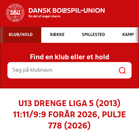
Hvad vil du søge efter?
KLUB/HOLD
RÆKKE
SPILLESTED
KAMP
INDHOLD OG NYHEDER
Find en klub eller et hold
STILLINGER, RESULTATER, KLUBBER OG
HOLD
U13 DRENGE LIGA 5 (2013)
11:11/9:9 FORÅR 2026, PULJE
778 (2026)