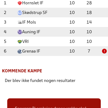
1
Hornslet IF
10
28
2
Skødstrup SF
10
18
3
IF Mols
10
14
4
Auning IF
10
10
5
VRI
10
10
6
Grenaa IF
10
7
!
KOMMENDE KAMPE
Der blev ikke fundet nogen resultater