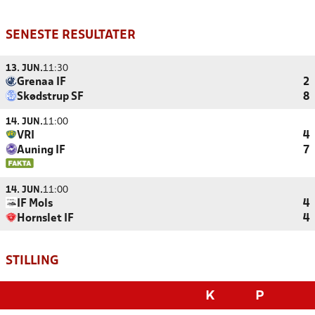
SENESTE RESULTATER
13. JUN.
11:30
Grenaa IF
2
Skødstrup SF
8
14. JUN.
11:00
VRI
4
Auning IF
7
14. JUN.
11:00
IF Mols
4
Hornslet IF
4
STILLING
K
P