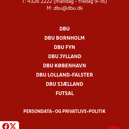
T: 4326 2222 (mandag - fredag 9-16)
M:
dbu@dbu.dk
DBU
DBU BORNHOLM
DBU FYN
DBU JYLLAND
DBU KØBENHAVN
DBU LOLLAND-FALSTER
DBU SJÆLLAND
FUTSAL
PERSONDATA- OG PRIVATLIVS-POLITIK