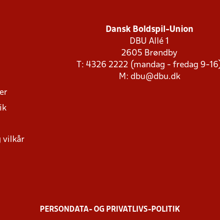
Dansk Boldspil-Union
DBU Allé 1
2605 Brøndby
T: 4326 2222 (mandag - fredag 9-16
M:
dbu@dbu.dk
ger
ik
 vilkår
PERSONDATA- OG PRIVATLIVS-POLITIK