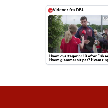
Videoer fra DBU
05
Hvem overtager nr.10 efter Eriks
Hvem glemmer sit pas? Hvem rin
Joachim altid til efter kampe?