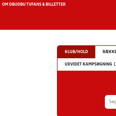
OM DBU
DBU TV
FANS & BILLETTER
KLUB/HOLD
RÆKK
UDVIDET KAMPSØGNING