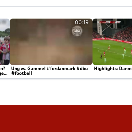
:11
00:19
en?
Ung vs. Gammel #fordanmark #dbu
Highlights: Danma
ger
#football