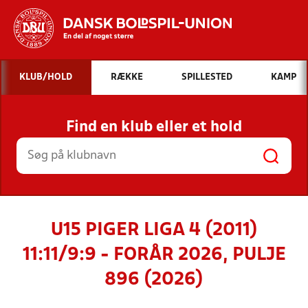
Hvad vil du søge efter?
KLUB/HOLD
RÆKKE
SPILLESTED
KAMP
INDHOLD OG NYHEDER
Find en klub eller et hold
STILLINGER, RESULTATER, KLUBBER OG
HOLD
U15 PIGER LIGA 4 (2011)
11:11/9:9 - FORÅR 2026, PULJE
896 (2026)