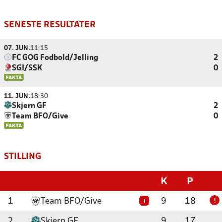
SENESTE RESULTATER
07. JUN.
11:15
FC GOG Fodbold/Jelling
2
SGI/SSK
0
11. JUN.
18:30
Skjern GF
2
Team BFO/Give
0
STILLING
K
P
1
Team BFO/Give
9
18
i
!
2
Skjern GF
9
17