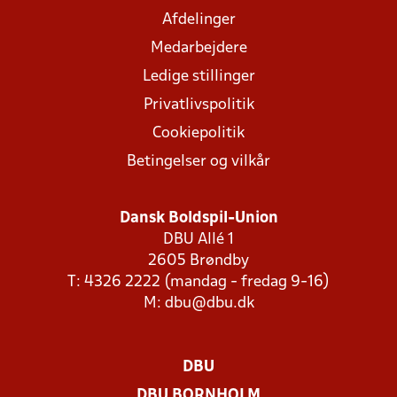
Afdelinger
Medarbejdere
Ledige stillinger
Privatlivspolitik
Cookiepolitik
Betingelser og vilkår
Dansk Boldspil-Union
DBU Allé 1
2605 Brøndby
T: 4326 2222 (mandag - fredag 9-16)
M:
dbu@dbu.dk
DBU
DBU BORNHOLM