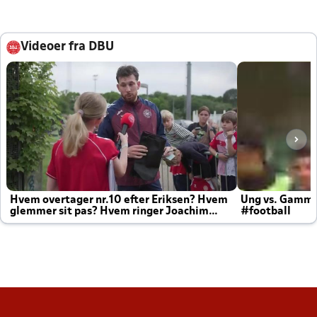
Videoer fra DBU
Hvem overtager nr.10 efter Eriksen? Hvem
Ung vs. Gamm
glemmer sit pas? Hvem ringer Joachim
#football
altid til efter kampe?