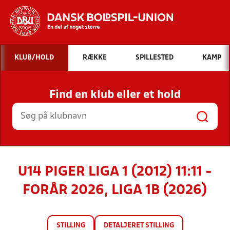
Hvad vil du søge efter?
KLUB/HOLD
RÆKKE
SPILLESTED
KAMP
INDHOLD OG NYHEDER
Find en klub eller et hold
STILLINGER, RESULTATER, KLUBBER OG
HOLD
U14 PIGER LIGA 1 (2012) 11:11 -
FORÅR 2026, LIGA 1B (2026)
STILLING
DETALJERET STILLING