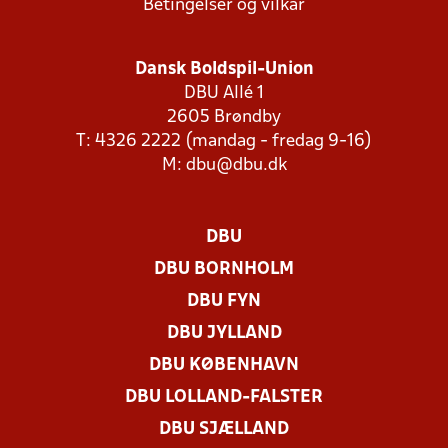
Betingelser og vilkår
Dansk Boldspil-Union
DBU Allé 1
2605 Brøndby
T: 4326 2222 (mandag - fredag 9-16)
M:
dbu@dbu.dk
DBU
DBU BORNHOLM
DBU FYN
DBU JYLLAND
DBU KØBENHAVN
DBU LOLLAND-FALSTER
DBU SJÆLLAND