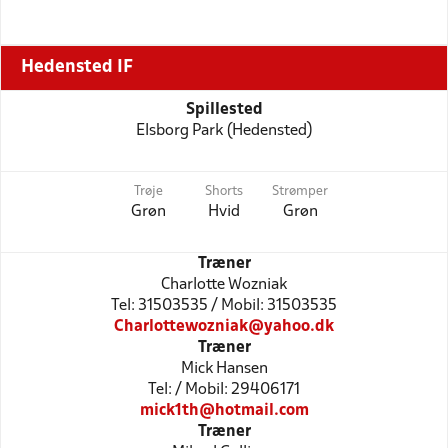
Hedensted IF
Spillested
Elsborg Park (Hedensted)
Trøje
Shorts
Strømper
Grøn
Hvid
Grøn
Træner
Charlotte Wozniak
Tel: 31503535 / Mobil: 31503535
Charlottewozniak@yahoo.dk
Træner
Mick Hansen
Tel: / Mobil: 29406171
mick1th@hotmail.com
Træner