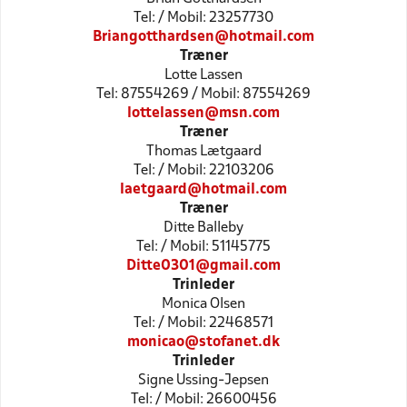
Tel: / Mobil: 23257730
Briangotthardsen@hotmail.com
Træner
Lotte Lassen
Tel: 87554269 / Mobil: 87554269
lottelassen@msn.com
Træner
Thomas Lætgaard
Tel: / Mobil: 22103206
laetgaard@hotmail.com
Træner
Ditte Balleby
Tel: / Mobil: 51145775
Ditte0301@gmail.com
Trinleder
Monica Olsen
Tel: / Mobil: 22468571
monicao@stofanet.dk
Trinleder
Signe Ussing-Jepsen
Tel: / Mobil: 26600456