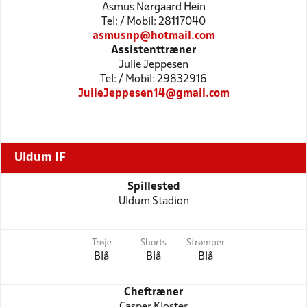
Asmus Nørgaard Hein
Tel: / Mobil: 28117040
asmusnp@hotmail.com
Assistenttræner
Julie Jeppesen
Tel: / Mobil: 29832916
JulieJeppesen14@gmail.com
Uldum IF
Spillested
Uldum Stadion
Trøje
Shorts
Strømper
Blå
Blå
Blå
Cheftræner
Casper Kloster