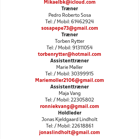
Mikaelbk@icloud.com
Træner
Pedro Roberto Sosa
Tel: / Mobil: 61462924
sosapepe73@gmail.com
Træner
Torben Rytter
Tel: / Mobil: 91311054
torbenrytter@hotmail.com
Assistenttræner
Marie Møller
Tel: / Mobil: 30399915
Mariemoller2106@gmail.com
Assistenttræner
Maja Vang
Tel: / Mobil: 22305802
ronniekvang@gmail.com
Holdleder
Jonas Kjeldgaard Lindholt
Tel: / Mobil: 22618861
jonaslindholt@gmail.com