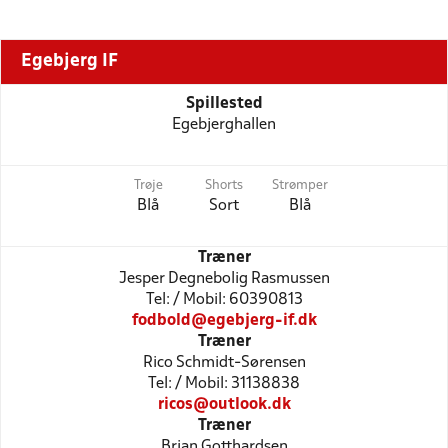
Egebjerg IF
Spillested
Egebjerghallen
Trøje
Shorts
Strømper
Blå
Sort
Blå
Træner
Jesper Degnebolig Rasmussen
Tel: / Mobil: 60390813
fodbold@egebjerg-if.dk
Træner
Rico Schmidt-Sørensen
Tel: / Mobil: 31138838
ricos@outlook.dk
Træner
Brian Gotthardsen