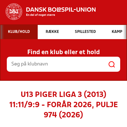
Hvad vil du søge efter?
KLUB/HOLD
RÆKKE
SPILLESTED
KAMP
INDHOLD OG NYHEDER
Find en klub eller et hold
STILLINGER, RESULTATER, KLUBBER OG
HOLD
U13 PIGER LIGA 3 (2013)
11:11/9:9 - FORÅR 2026, PULJE
974 (2026)