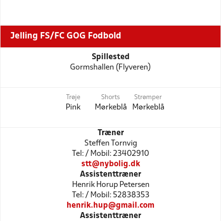
Jelling FS/FC GOG Fodbold
Spillested
Gormshallen (Flyveren)
Trøje
Shorts
Strømper
Pink
Mørkeblå
Mørkeblå
Træner
Steffen Tornvig
Tel: / Mobil: 23402910
stt@nybolig.dk
Assistenttræner
Henrik Horup Petersen
Tel: / Mobil: 52838353
henrik.hup@gmail.com
Assistenttræner