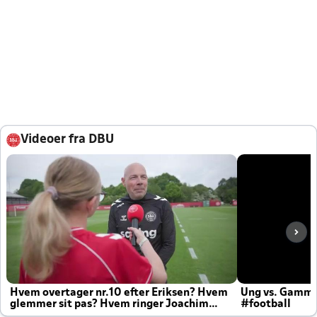
Videoer fra DBU
Hvem overtager nr.10 efter Eriksen? Hvem
Ung vs. Gamm
glemmer sit pas? Hvem ringer Joachim
#football
altid til efter kampe?