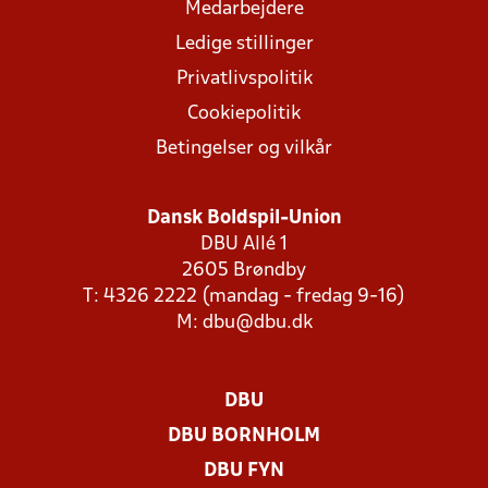
Medarbejdere
Ledige stillinger
Privatlivspolitik
Cookiepolitik
Betingelser og vilkår
Dansk Boldspil-Union
DBU Allé 1
2605 Brøndby
T: 4326 2222 (mandag - fredag 9-16)
M:
dbu@dbu.dk
DBU
DBU BORNHOLM
DBU FYN