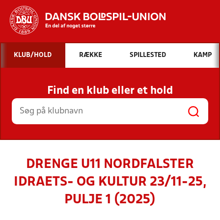
Hvad vil du søge efter?
KLUB/HOLD
RÆKKE
SPILLESTED
KAMP
INDHOLD OG NYHEDER
Find en klub eller et hold
STILLINGER, RESULTATER, KLUBBER OG
HOLD
DRENGE U11 NORDFALSTER
IDRAETS- OG KULTUR 23/11-25,
PULJE 1 (2025)