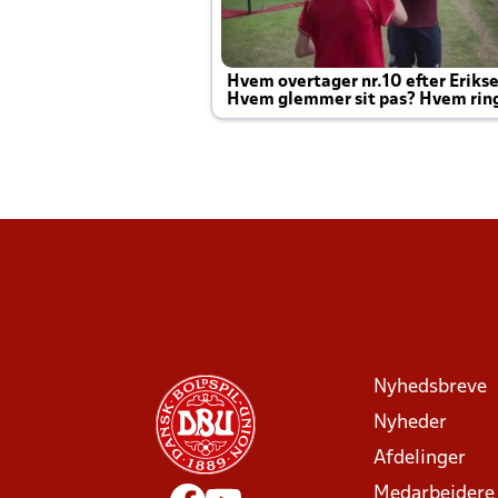
Hvem overtager nr.10 efter Eriks
Hvem glemmer sit pas? Hvem rin
Joachim altid til efter kampe?
Nyhedsbreve
Nyheder
Afdelinger
Medarbejdere