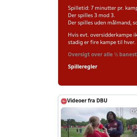
Spilletid: 7 minutter pr. kam
Der spilles 3 mod 3.
Der spilles uden målmand, s
Hvis evt. oversidderkampe ik
stadig er fire kampe til hver.
Oversigt over alle ½ banes
Spilleregler
Videoer fra DBU
05