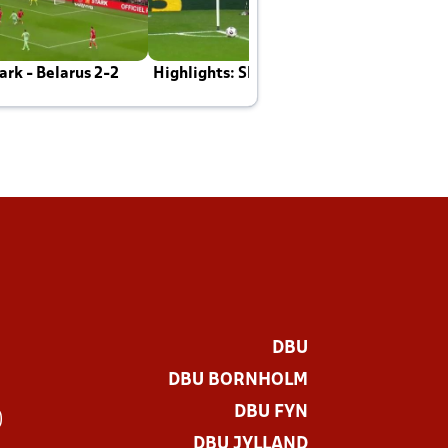
rk - Belarus 2-2
Highlights: Skotland - Danmark 4-2
J
E
DBU
DBU BORNHOLM
DBU FYN
)
DBU JYLLAND