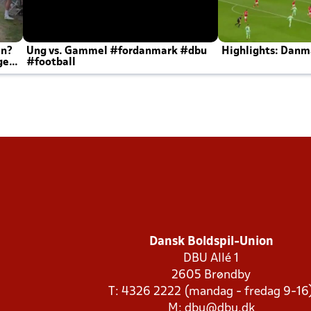
en?
Ung vs. Gammel #fordanmark #dbu
Highlights: Danma
ger
#football
Dansk Boldspil-Union
DBU Allé 1
2605 Brøndby
T: 4326 2222 (mandag - fredag 9-16
M:
dbu@dbu.dk