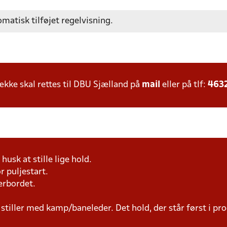
omatisk tilføjet regelvisning.
ke skal rettes til DBU Sjælland på
mail
eller på tlf:
463
husk at stille lige hold.
r puljestart.
erbordet.
 stiller med kamp/baneleder. Det hold, der står først i p