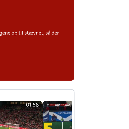
ene op til stævnet, så der
01:58
01:58