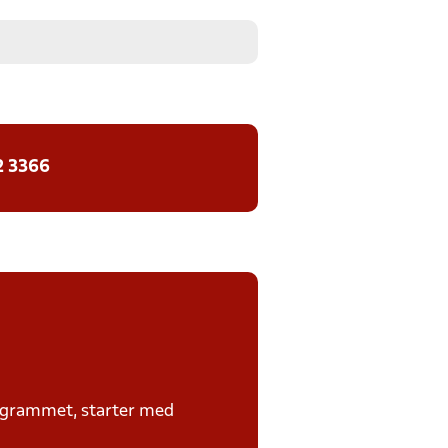
2 3366
rogrammet, starter med