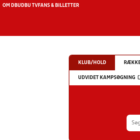
OM DBU
DBU TV
FANS & BILLETTER
KLUB/HOLD
RÆKK
UDVIDET KAMPSØGNING