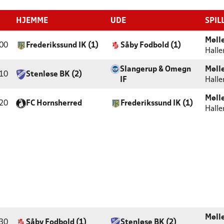
D
HJEMME
UDE
SPIL
Møll
00
Frederikssund IK (1)
Såby Fodbold (1)
Halle
Slangerup & Omegn
Møll
10
Stenløse BK (2)
IF
Halle
Møll
20
FC Hornsherred
Frederikssund IK (1)
Halle
Møll
30
Såby Fodbold (1)
Stenløse BK (2)