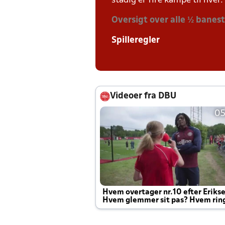
stadig er fire kampe til hver.
Oversigt over alle ½ banes
Spilleregler
Videoer fra DBU
05
Hvem overtager nr.10 efter Eriks
Hvem glemmer sit pas? Hvem rin
Joachim altid til efter kampe?