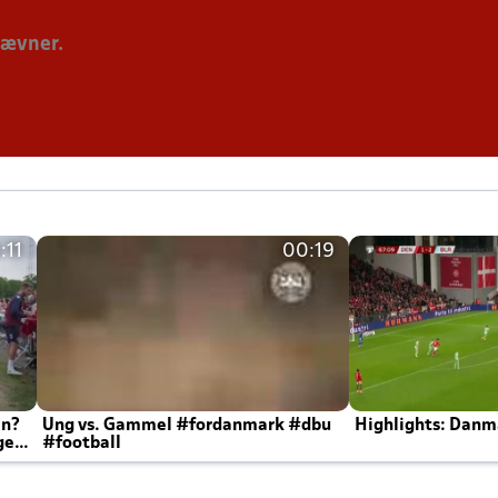
tævner.
:11
00:19
en?
Ung vs. Gammel #fordanmark #dbu
Highlights: Danma
ger
#football