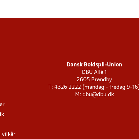
Dansk Boldspil-Union
DBU Allé 1
2605 Brøndby
T: 4326 2222 (mandag - fredag 9-16
M:
dbu@dbu.dk
ger
ik
 vilkår