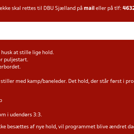
ke skal rettes til DBU Sjælland på
mail
eller på tlf:
463
husk at stille lige hold.
r puljestart.
erbordet.
 stiller med kamp/baneleder. Det hold, der står først i p
p
om i udendørs 3:3.
ke besættes af nye hold, vil programmet blive ændret dag