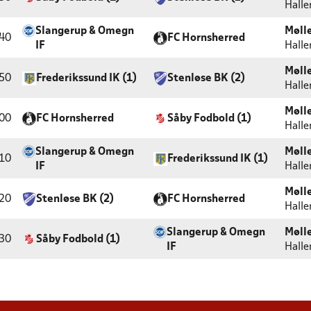
Halle
Slangerup & Omegn
Møll
40
FC Hornsherred
IF
Halle
Møll
50
Frederikssund IK (1)
Stenløse BK (2)
Halle
Møll
00
FC Hornsherred
Såby Fodbold (1)
Halle
Slangerup & Omegn
Møll
10
Frederikssund IK (1)
IF
Halle
Møll
20
Stenløse BK (2)
FC Hornsherred
Halle
Slangerup & Omegn
Møll
30
Såby Fodbold (1)
IF
Halle