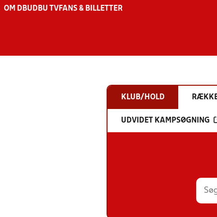
OM DBU
DBU TV
FANS & BILLETTER
KLUB/HOLD
RÆKK
UDVIDET KAMPSØGNING