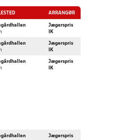
LESTED
ARRANGØR
egårdhallen
Jægerspris
n
IK
egårdhallen
Jægerspris
n
IK
egårdhallen
Jægerspris
n
IK
egårdhallen
Jægerspris