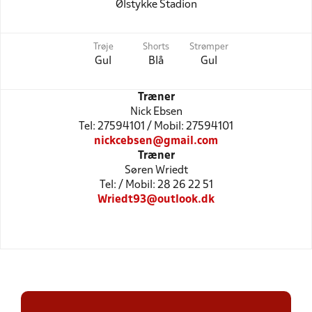
Ølstykke Stadion
Trøje
Shorts
Strømper
Gul
Blå
Gul
Træner
Nick Ebsen
Tel: 27594101 / Mobil: 27594101
nickcebsen@gmail.com
Træner
Søren Wriedt
Tel: / Mobil: 28 26 22 51
Wriedt93@outlook.dk