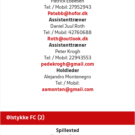
Patrick Ebbesen
Tel: / Mobil: 27952943
Patebb@hofor.dk
Assistenttræner
Daniel Juul Roth
Tel: / Mobil: 42760688
Roth@outlook.dk
Assistenttræner
Peter Krogh
Tel: / Mobil: 22943553
pedekrogh@gmail.com
Holdleder
Alejandro Montenegro
Tel: / Mobil:
aamonten@gmail.com
Ølstykke FC (2)
Spillested