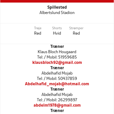
Spillested
Albertslund Stadion
Trøje
Shorts
Strømper
Rød
Hvid
Rød
Træner
Klaus Bloch Hougaard
Tel: / Mobil: 51959685
klausbloch92@gmail.com
Træner
Abdelhafid Mojab
Tel: / Mobil: 50437859
Abdelhafid_mojab@hotmail.com
Træner
Abdelhafid Mojab
Tel: / Mobil: 26299897
abdelm1978@gmail.com
Træner