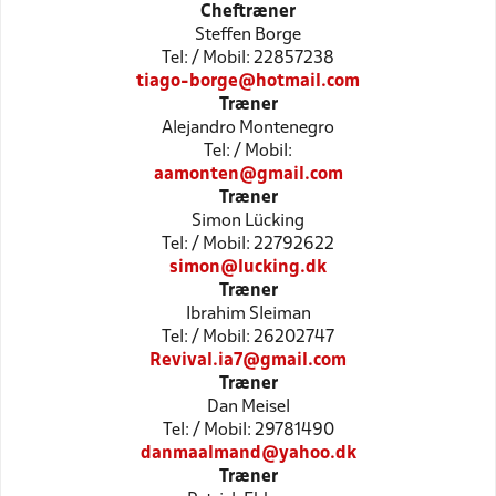
Cheftræner
Steffen Borge
Tel: / Mobil: 22857238
tiago-borge@hotmail.com
Træner
Alejandro Montenegro
Tel: / Mobil:
aamonten@gmail.com
Træner
Simon Lücking
Tel: / Mobil: 22792622
simon@lucking.dk
Træner
Ibrahim Sleiman
Tel: / Mobil: 26202747
Revival.ia7@gmail.com
Træner
Dan Meisel
Tel: / Mobil: 29781490
danmaalmand@yahoo.dk
Træner