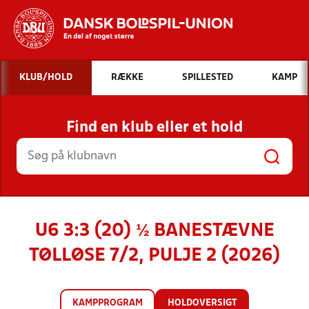
Hvad vil du søge efter?
KLUB/HOLD
RÆKKE
SPILLESTED
KAMP
INDHOLD OG NYHEDER
Find en klub eller et hold
STILLINGER, RESULTATER, KLUBBER OG
HOLD
U6 3:3 (20) ½ BANESTÆVNE
TØLLØSE 7/2, PULJE 2 (2026)
KAMPPROGRAM
HOLDOVERSIGT