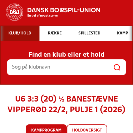
Hvad vil du søge efter?
KLUB/HOLD
RÆKKE
SPILLESTED
KAMP
INDHOLD OG NYHEDER
Find en klub eller et hold
STILLINGER, RESULTATER, KLUBBER OG
HOLD
U6 3:3 (20) ½ BANESTÆVNE
VIPPERØD 22/2, PULJE 1 (2026)
KAMPPROGRAM
HOLDOVERSIGT