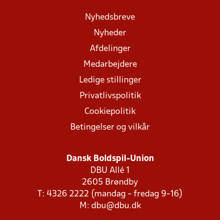
Nyhedsbreve
Nyheder
Afdelinger
Medarbejdere
Ledige stillinger
Privatlivspolitik
Cookiepolitik
Betingelser og vilkår
Dansk Boldspil-Union
DBU Allé 1
2605 Brøndby
T: 4326 2222 (mandag - fredag 9-16)
M:
dbu@dbu.dk