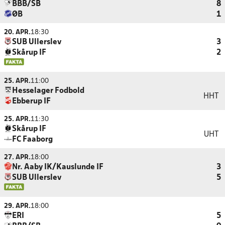
BBB/SB
8
ØB
1
20. APR.
18:30
SUB Ullerslev
3
Skårup IF
2
25. APR.
11:00
Hesselager Fodbold
HHT
Ebberup IF
25. APR.
11:30
Skårup IF
UHT
FC Faaborg
27. APR.
18:00
Nr. Aaby IK/Kauslunde IF
3
SUB Ullerslev
5
29. APR.
18:00
ERI
5