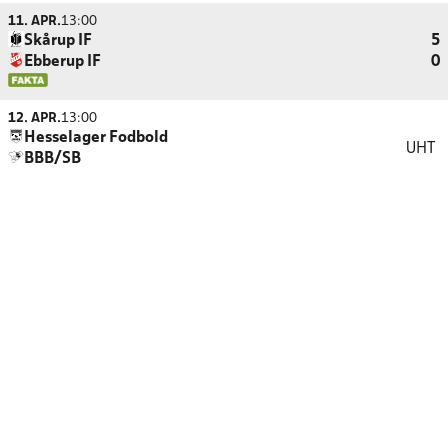
11. APR.
13:00
Skårup IF
5
Ebberup IF
0
12. APR.
13:00
Hesselager Fodbold
UHT
BBB/SB