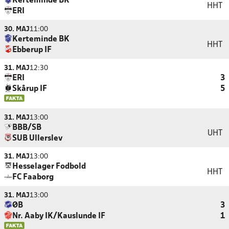
Kerteminde BK
HHT
ERI
30. MAJ
11:00
Kerteminde BK
HHT
Ebberup IF
31. MAJ
12:30
ERI
3
Skårup IF
5
31. MAJ
13:00
BBB/SB
UHT
SUB Ullerslev
31. MAJ
13:00
Hesselager Fodbold
HHT
FC Faaborg
31. MAJ
13:00
ØB
3
Nr. Aaby IK/Kauslunde IF
1