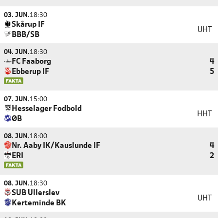
03. JUN.
18:30
Skårup IF
UHT
BBB/SB
04. JUN.
18:30
FC Faaborg
4
Ebberup IF
5
07. JUN.
15:00
Hesselager Fodbold
HHT
ØB
08. JUN.
18:00
Nr. Aaby IK/Kauslunde IF
4
ERI
2
08. JUN.
18:30
SUB Ullerslev
UHT
Kerteminde BK