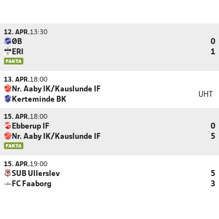
12. APR.
13:30
ØB
0
ERI
1
13. APR.
18:00
Nr. Aaby IK/Kauslunde IF
UHT
Kerteminde BK
15. APR.
18:00
Ebberup IF
0
Nr. Aaby IK/Kauslunde IF
5
15. APR.
19:00
SUB Ullerslev
5
FC Faaborg
3