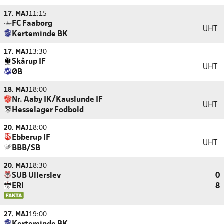
17. MAJ
11:15
FC Faaborg
UHT
Kerteminde BK
17. MAJ
13:30
Skårup IF
UHT
ØB
18. MAJ
18:00
Nr. Aaby IK/Kauslunde IF
UHT
Hesselager Fodbold
20. MAJ
18:00
Ebberup IF
UHT
BBB/SB
20. MAJ
18:30
SUB Ullerslev
0
ERI
8
27. MAJ
19:00