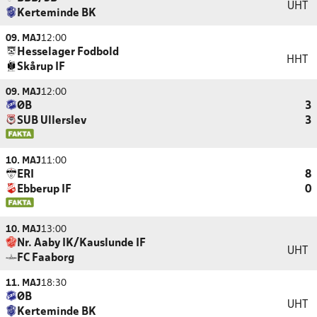
UHT
Kerteminde BK
09. MAJ
12:00
Hesselager Fodbold
HHT
Skårup IF
09. MAJ
12:00
ØB
3
SUB Ullerslev
3
10. MAJ
11:00
ERI
8
Ebberup IF
0
10. MAJ
13:00
Nr. Aaby IK/Kauslunde IF
UHT
FC Faaborg
11. MAJ
18:30
ØB
UHT
Kerteminde BK