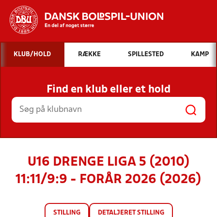
Hvad vil du søge efter?
KLUB/HOLD
RÆKKE
SPILLESTED
KAMP
INDHOLD OG NYHEDER
Find en klub eller et hold
STILLINGER, RESULTATER, KLUBBER OG
HOLD
U16 DRENGE LIGA 5 (2010)
11:11/9:9 - FORÅR 2026 (2026)
STILLING
DETALJERET STILLING