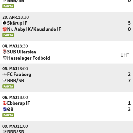
BBB/SB
0
29. APR.
18:30
Skårup IF
5
Nr. Aaby IK/Kauslunde IF
0
04. MAJ
18:30
SUB Ullerslev
UHT
Hesselager Fodbold
05. MAJ
18:00
FC Faaborg
2
BBB/SB
7
06. MAJ
18:00
Ebberup IF
1
ØB
3
09. MAJ
11:00
BBB/SB