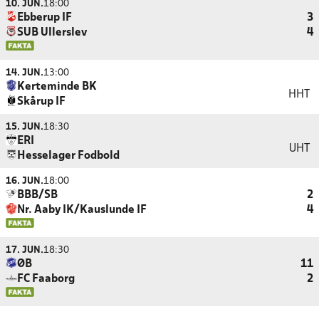
10. JUN.
18:00
Ebberup IF
3
SUB Ullerslev
4
14. JUN.
13:00
Kerteminde BK
HHT
Skårup IF
15. JUN.
18:30
ERI
UHT
Hesselager Fodbold
16. JUN.
18:00
BBB/SB
2
Nr. Aaby IK/Kauslunde IF
4
17. JUN.
18:30
ØB
11
FC Faaborg
2