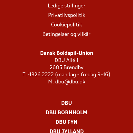
Ledige stillinger
Privatlivspolitik
Cookiepolitik
Betingelser og vilkår
Dansk Boldspil-Union
DBU Allé 1
2605 Brøndby
T: 4326 2222 (mandag - fredag 9-16)
M:
dbu@dbu.dk
DBU
DBU BORNHOLM
DBU FYN
DBU JYLLAND