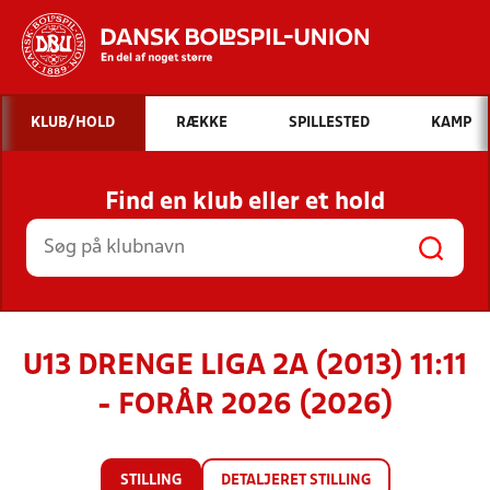
Hvad vil du søge efter?
KLUB/HOLD
RÆKKE
SPILLESTED
KAMP
INDHOLD OG NYHEDER
Find en klub eller et hold
STILLINGER, RESULTATER, KLUBBER OG
HOLD
U13 DRENGE LIGA 2A (2013) 11:11
- FORÅR 2026 (2026)
STILLING
DETALJERET STILLING