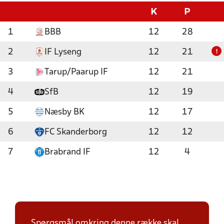
K
P
1
BBB
12
28
2
IF Lyseng
12
21
!
3
Tarup/Paarup IF
12
21
4
SfB
12
19
5
Næsby BK
12
17
6
FC Skanderborg
12
12
7
Brabrand IF
12
4
Spørgsmål omkring denne række skal