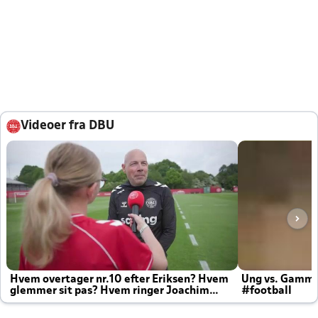
Videoer fra DBU
Hvem overtager nr.10 efter Eriksen? Hvem
Ung vs. Gamm
glemmer sit pas? Hvem ringer Joachim
#football
altid til efter kampe?