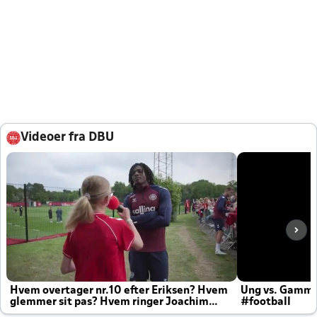
Videoer fra DBU
Hvem overtager nr.10 efter Eriksen? Hvem
Ung vs. Gamm
glemmer sit pas? Hvem ringer Joachim
#football
altid til efter kampe?