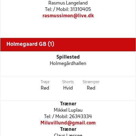
Rasmus Langeland
Tel: / Mobil: 31310405
rasmussimon@live.dk
Holmegaard GB (1)
Spillested
Holmegårdhallen
Trøje
Shorts
Strømper
Rød
Hvid
Rød
Træner
Mikkel Luplau
Tel: / Mobil: 26343334
Miluvillund@gmail.com
Træner
Claus Læssøe