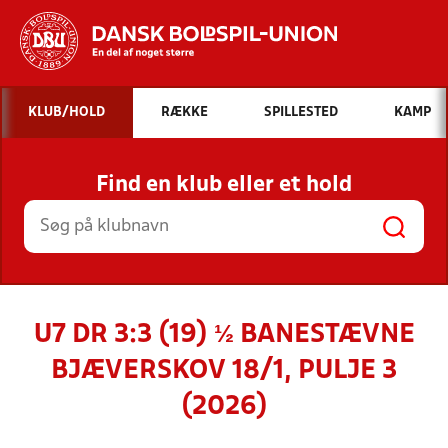
Hvad vil du søge efter?
KLUB/HOLD
RÆKKE
SPILLESTED
KAMP
INDHOLD OG NYHEDER
Find en klub eller et hold
STILLINGER, RESULTATER, KLUBBER OG
HOLD
U7 DR 3:3 (19) ½ BANESTÆVNE
BJÆVERSKOV 18/1, PULJE 3
(2026)