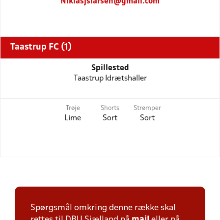
Niklasjslarsen@gmail.com
Taastrup FC (1)
Spillested
Taastrup Idrætshaller
Trøje
Shorts
Strømper
Lime
Sort
Sort
Spørgsmål omkring denne række skal
rettes til DBU Sjælland på
mail
eller på