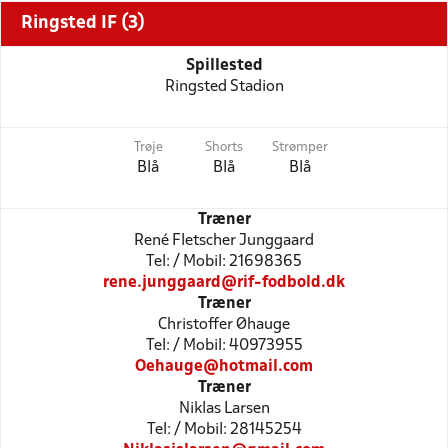
Ringsted IF (3)
Spillested
Ringsted Stadion
Trøje
Shorts
Strømper
Blå
Blå
Blå
Træner
René Fletscher Junggaard
Tel: / Mobil: 21698365
rene.junggaard@rif-fodbold.dk
Træner
Christoffer Øhauge
Tel: / Mobil: 40973955
Oehauge@hotmail.com
Træner
Niklas Larsen
Tel: / Mobil: 28145254