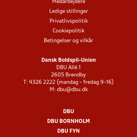
Medarbejdere
Ledige stillinger
Privatlivspolitik
Cookiepolitik
Betingelser og vilkår
Dansk Boldspil-Union
DBU Allé 1
2605 Brøndby
T: 4326 2222 (mandag - fredag 9-16)
M:
dbu@dbu.dk
DBU
DBU BORNHOLM
DBU FYN