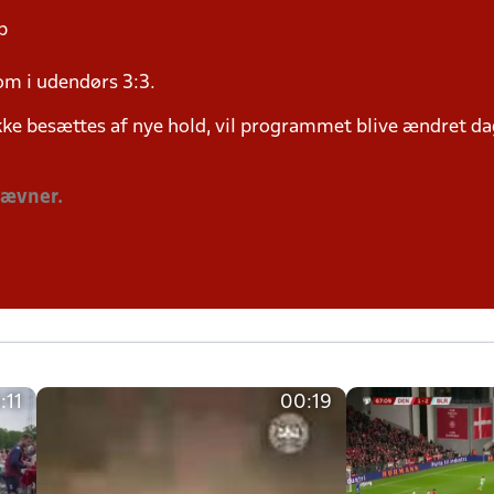
p
om i udendørs 3:3.
ke besættes af nye hold, vil programmet blive ændret dag
tævner.
:11
00:19