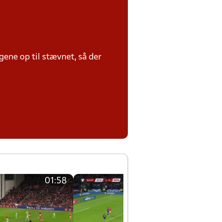
ene op til stævnet, så der
01:58
01:58