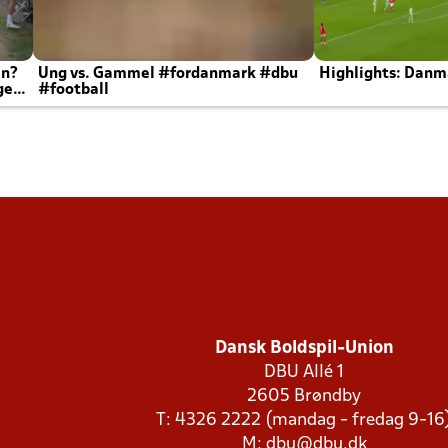
en?
Ung vs. Gammel #fordanmark #dbu
Highlights: Danma
ger
#football
Dansk Boldspil-Union
DBU Allé 1
2605 Brøndby
T: 4326 2222 (mandag - fredag 9-16
M:
dbu@dbu.dk