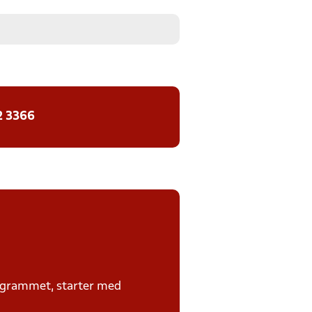
2 3366
rogrammet, starter med