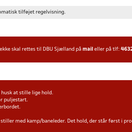
omatisk tilføjet regelvisning.
ke skal rettes til DBU Sjælland på
mail
eller på tlf:
463
husk at stille lige hold.
r puljestart.
erbordet.
 stiller med kamp/baneleder. Det hold, der står først i p