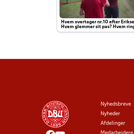
Hvem overtager nr.10 efter Eriks
Hvem glemmer sit pas? Hvem rin
Joachim altid til efter kampe?
Nyhedsbreve
Nyheder
Afdelinger
Medarbejdere