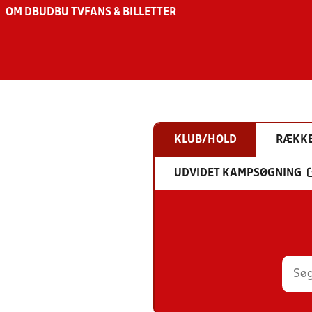
OM DBU
DBU TV
FANS & BILLETTER
KLUB/HOLD
RÆKK
UDVIDET KAMPSØGNING