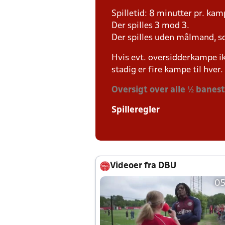
Spilletid: 8 minutter pr. kam
Der spilles 3 mod 3.
Der spilles uden målmand, s
Hvis evt. oversidderkampe ik
stadig er fire kampe til hver.
Oversigt over alle ½ banes
Spilleregler
Videoer fra DBU
05