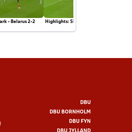
rk - Belarus 2-2
Highlights: Skotland - Danmark 4-2
J
E
DBU
DBU BORNHOLM
DBU FYN
)
DBU JYLLAND