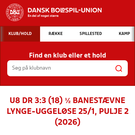
Hvad vil du søge efter?
KLUB/HOLD
RÆKKE
SPILLESTED
KAMP
INDHOLD OG NYHEDER
Find en klub eller et hold
STILLINGER, RESULTATER, KLUBBER OG
HOLD
U8 DR 3:3 (18) ½ BANESTÆVNE
LYNGE-UGGELØSE 25/1, PULJE 2
(2026)