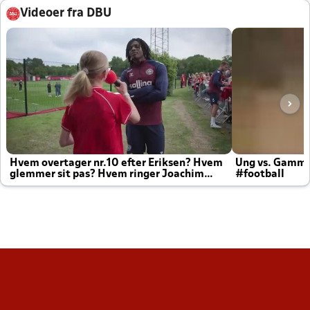
Videoer fra DBU
Hvem overtager nr.10 efter Eriksen? Hvem
Ung vs. Gamm
glemmer sit pas? Hvem ringer Joachim
#football
altid til efter kampe?