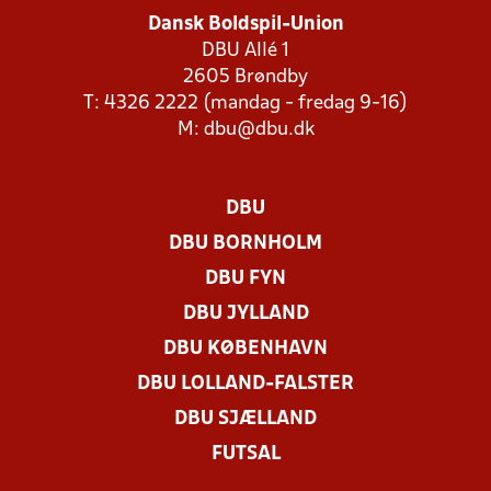
Dansk Boldspil-Union
DBU Allé 1
2605 Brøndby
T: 4326 2222 (mandag - fredag 9-16)
M:
dbu@dbu.dk
DBU
DBU BORNHOLM
DBU FYN
DBU JYLLAND
DBU KØBENHAVN
DBU LOLLAND-FALSTER
DBU SJÆLLAND
FUTSAL