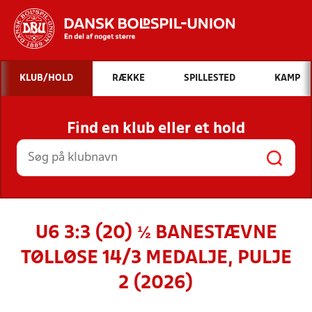
Hvad vil du søge efter?
KLUB/HOLD
RÆKKE
SPILLESTED
KAMP
INDHOLD OG NYHEDER
Find en klub eller et hold
STILLINGER, RESULTATER, KLUBBER OG
HOLD
U6 3:3 (20) ½ BANESTÆVNE
TØLLØSE 14/3 MEDALJE, PULJE
2 (2026)